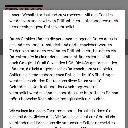
Wir verwenden unterschiedliche Cookies, um Ihnen die best­
mögliche Nutzung unserer Website zu ermöglichen, sowie um
unsere Website fortlaufend zu verbessern. Mit den Cookies
werden von uns sowie von Drittanbietern unter anderem auch
Home
E-Mail
Impressum
Login
personenbezogene Daten verarbeitet.
Deutsch
/
English
Durch Cookies können die personenbezogenen Daten auch in
ein anderes Land transferiert und dort gespeichert werden.
Webcams:
Alle Länder
Zu den von uns oben erwähnten Drittanbietern, bei denen ein
Datentransfer in ein anderes Land stattfinden kann, zählt
auch Google LLC mit Sitz in den USA. Die USA gehören zu den
Ländern, die kein angemessenes Datenschutzniveau bieten.
Home
Deutschland
Sollten die personenbezogenen Daten in die USA übertragen
BC-146 - BV-Neubau STRABAG BMTI Werkstatthalle Garching
werden, besteht das Risiko, dass diese Daten von US-
Archiv
2026
07
08
09:15
Behörden zu Kontroll- und Überwachungszwecken
verarbeitet werden können, ohne dass der betroffenen Person
BC-146 - BV-Neubau
möglicherweise Rechtsbehelfsmöglichkeiten zustehen.
Wir weisen in diesem Zusammenhang darauf hin, dass Sie
STRABAG BMTI
sich mit dem Klicken auf „Alle Cookies akzeptieren“ damit ein­
ver­standen erklären, dass die auf unserer Seite eingesetzten