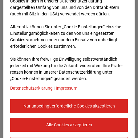
Werkstatthalle
Cookies in dem in unserer Datenschutzerklärung
dargestellten Umfang von uns und von den Drittanbietern
Garching
(auch mit Sitz in den USA) verwendet werden dürfen.
Alternativ können Sie unter „Cookie-Einstellungen“ einzelne
Robert-Bosch-Straße 10, 85378 Garching
Einstellungsmöglichkeiten zu den von uns eingesetzten
Cookies vornehmen oder nur dem Einsatz von unbedingt
Zur Übersicht
erforderlichen Cookies zustimmen.
Archivdatum:
08.07.2026 09:15,
Sie können Ihre freiwillige Einwilligung selbstverständlich
Europe/Berlin
jederzeit mit Wirkung für die Zukunft widerrufen. Ihre Prä­fe­
renzen können in unserer Datenschutzerklärung unter
„Cookie-Einstellungen“ geändert werden.
Datenschutzerklärung
|
Impressum
Nur unbedingt erforderliche Cookies akzeptieren
Alle Cookies akzeptieren