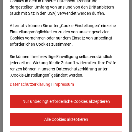
Werkstatthalle
Cookies in dem in unserer Datenschutzerklärung
dargestellten Umfang von uns und von den Drittanbietern
Garching
(auch mit Sitz in den USA) verwendet werden dürfen.
Alternativ können Sie unter „Cookie-Einstellungen“ einzelne
Robert-Bosch-Straße 10, 85378 Garching
Einstellungsmöglichkeiten zu den von uns eingesetzten
Cookies vornehmen oder nur dem Einsatz von unbedingt
Zur Übersicht
erforderlichen Cookies zustimmen.
Archivdatum:
08.07.2026 16:30,
Sie können Ihre freiwillige Einwilligung selbstverständlich
Europe/Berlin
jederzeit mit Wirkung für die Zukunft widerrufen. Ihre Prä­fe­
renzen können in unserer Datenschutzerklärung unter
„Cookie-Einstellungen“ geändert werden.
Datenschutzerklärung
|
Impressum
Nur unbedingt erforderliche Cookies akzeptieren
Alle Cookies akzeptieren