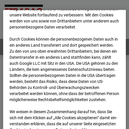
Wir verwenden unterschiedliche Cookies, um Ihnen die best­
mögliche Nutzung unserer Website zu ermöglichen, sowie um
unsere Website fortlaufend zu verbessern. Mit den Cookies
werden von uns sowie von Drittanbietern unter anderem auch
Home
E-Mail
Impressum
Login
personenbezogene Daten verarbeitet.
Deutsch
/
English
Durch Cookies können die personenbezogenen Daten auch in
ein anderes Land transferiert und dort gespeichert werden.
Webcams:
Alle Länder
Zu den von uns oben erwähnten Drittanbietern, bei denen ein
Datentransfer in ein anderes Land stattfinden kann, zählt
auch Google LLC mit Sitz in den USA. Die USA gehören zu den
Ländern, die kein angemessenes Datenschutzniveau bieten.
Home
Deutschland
Sollten die personenbezogenen Daten in die USA übertragen
BC-146 - BV-Neubau STRABAG BMTI Werkstatthalle Garching
werden, besteht das Risiko, dass diese Daten von US-
Archiv
2026
07
08
16:30
Behörden zu Kontroll- und Überwachungszwecken
verarbeitet werden können, ohne dass der betroffenen Person
BC-146 - BV-Neubau
möglicherweise Rechtsbehelfsmöglichkeiten zustehen.
Wir weisen in diesem Zusammenhang darauf hin, dass Sie
STRABAG BMTI
sich mit dem Klicken auf „Alle Cookies akzeptieren“ damit ein­
ver­standen erklären, dass die auf unserer Seite eingesetzten