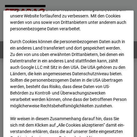
Wir verwenden unterschiedliche Cookies, um Ihnen die best­
mögliche Nutzung unserer Website zu ermöglichen, sowie um
unsere Website fortlaufend zu verbessern. Mit den Cookies
werden von uns sowie von Drittanbietern unter anderem auch
Home
E-Mail
Impressum
Login
personenbezogene Daten verarbeitet.
Deutsch
/
English
Durch Cookies können die personenbezogenen Daten auch in
ein anderes Land transferiert und dort gespeichert werden.
Webcams:
Alle Länder
Zu den von uns oben erwähnten Drittanbietern, bei denen ein
Datentransfer in ein anderes Land stattfinden kann, zählt
auch Google LLC mit Sitz in den USA. Die USA gehören zu den
Ländern, die kein angemessenes Datenschutzniveau bieten.
Home
Deutschland
Sollten die personenbezogenen Daten in die USA übertragen
BC-146 - BV-Neubau STRABAG BMTI Werkstatthalle Garching
werden, besteht das Risiko, dass diese Daten von US-
Archiv
2026
07
08
17:00
Behörden zu Kontroll- und Überwachungszwecken
verarbeitet werden können, ohne dass der betroffenen Person
BC-146 - BV-Neubau
möglicherweise Rechtsbehelfsmöglichkeiten zustehen.
Wir weisen in diesem Zusammenhang darauf hin, dass Sie
STRABAG BMTI
sich mit dem Klicken auf „Alle Cookies akzeptieren“ damit ein­
ver­standen erklären, dass die auf unserer Seite eingesetzten