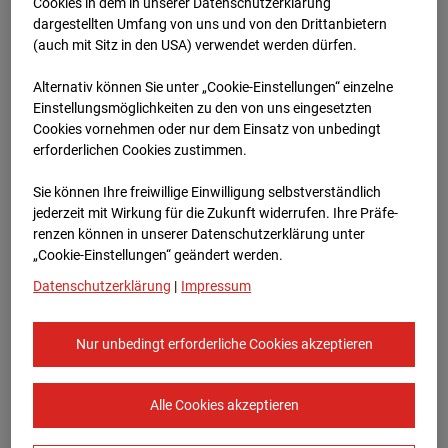
Werkstatthalle
Cookies in dem in unserer Datenschutzerklärung
dargestellten Umfang von uns und von den Drittanbietern
Garching
(auch mit Sitz in den USA) verwendet werden dürfen.
Alternativ können Sie unter „Cookie-Einstellungen“ einzelne
Robert-Bosch-Straße 10, 85378 Garching
Einstellungsmöglichkeiten zu den von uns eingesetzten
Cookies vornehmen oder nur dem Einsatz von unbedingt
Zur Übersicht
erforderlichen Cookies zustimmen.
Archivdatum:
08.07.2026 17:00,
Sie können Ihre freiwillige Einwilligung selbstverständlich
Europe/Berlin
jederzeit mit Wirkung für die Zukunft widerrufen. Ihre Prä­fe­
renzen können in unserer Datenschutzerklärung unter
„Cookie-Einstellungen“ geändert werden.
Datenschutzerklärung
|
Impressum
Nur unbedingt erforderliche Cookies akzeptieren
Alle Cookies akzeptieren