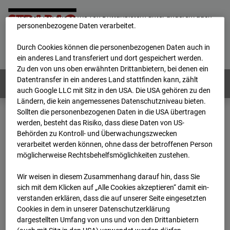
unsere Website fortlaufend zu verbessern. Mit den Cookies
werden von uns sowie von Drittanbietern unter anderem auch
personenbezogene Daten verarbeitet.
Home
E-Mail
Impressum
Login
Durch Cookies können die personenbezogenen Daten auch in
Deutsch
/
English
ein anderes Land transferiert und dort gespeichert werden.
Zu den von uns oben erwähnten Drittanbietern, bei denen ein
Datentransfer in ein anderes Land stattfinden kann, zählt
Webcams:
Alle Länder
auch Google LLC mit Sitz in den USA. Die USA gehören zu den
Ländern, die kein angemessenes Datenschutzniveau bieten.
Sollten die personenbezogenen Daten in die USA übertragen
werden, besteht das Risiko, dass diese Daten von US-
Home
Österreich
Behörden zu Kontroll- und Überwachungszwecken
BC-179 - BV-Meischlgasse Bpl 5B – 96WE - Cam 1
verarbeitet werden können, ohne dass der betroffenen Person
Archiv
2026
07
08
07:15
möglicherweise Rechtsbehelfsmöglichkeiten zustehen.
BC-179 - BV-
Wir weisen in diesem Zusammenhang darauf hin, dass Sie
sich mit dem Klicken auf „Alle Cookies akzeptieren“ damit ein­
ver­standen erklären, dass die auf unserer Seite eingesetzten
Meischlgasse Bpl 5B –
Cookies in dem in unserer Datenschutzerklärung
dargestellten Umfang von uns und von den Drittanbietern