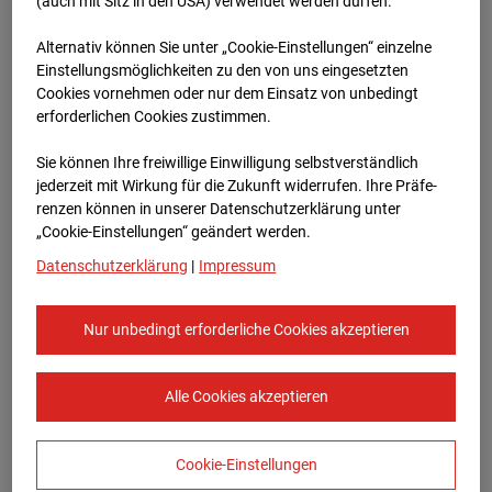
96WE - Cam 1
(auch mit Sitz in den USA) verwendet werden dürfen.
Alternativ können Sie unter „Cookie-Einstellungen“ einzelne
Meischlgasse 32, 1230 Wien
Einstellungsmöglichkeiten zu den von uns eingesetzten
Cookies vornehmen oder nur dem Einsatz von unbedingt
Zur Übersicht
erforderlichen Cookies zustimmen.
Archivdatum:
08.07.2026 07:15,
Sie können Ihre freiwillige Einwilligung selbstverständlich
Europe/Vienna
jederzeit mit Wirkung für die Zukunft widerrufen. Ihre Prä­fe­
renzen können in unserer Datenschutzerklärung unter
„Cookie-Einstellungen“ geändert werden.
Datenschutzerklärung
|
Impressum
Nur unbedingt erforderliche Cookies akzeptieren
Alle Cookies akzeptieren
Cookie-Einstellungen