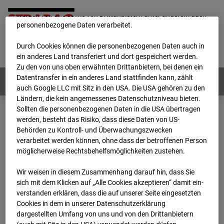
unsere Website fortlaufend zu verbessern. Mit den Cookies
werden von uns sowie von Drittanbietern unter anderem auch
personenbezogene Daten verarbeitet.
Home
E-Mail
Impressum
Login
Durch Cookies können die personenbezogenen Daten auch in
Deutsch
/
English
ein anderes Land transferiert und dort gespeichert werden.
Zu den von uns oben erwähnten Drittanbietern, bei denen ein
Datentransfer in ein anderes Land stattfinden kann, zählt
Webcams:
Alle Länder
auch Google LLC mit Sitz in den USA. Die USA gehören zu den
Ländern, die kein angemessenes Datenschutzniveau bieten.
Sollten die personenbezogenen Daten in die USA übertragen
werden, besteht das Risiko, dass diese Daten von US-
Home
Österreich
Behörden zu Kontroll- und Überwachungszwecken
BC-179 - BV-Meischlgasse Bpl 5B – 96WE - Cam 1
verarbeitet werden können, ohne dass der betroffenen Person
Archiv
2026
07
08
08:45
möglicherweise Rechtsbehelfsmöglichkeiten zustehen.
BC-179 - BV-
Wir weisen in diesem Zusammenhang darauf hin, dass Sie
sich mit dem Klicken auf „Alle Cookies akzeptieren“ damit ein­
ver­standen erklären, dass die auf unserer Seite eingesetzten
Meischlgasse Bpl 5B –
Cookies in dem in unserer Datenschutzerklärung
dargestellten Umfang von uns und von den Drittanbietern