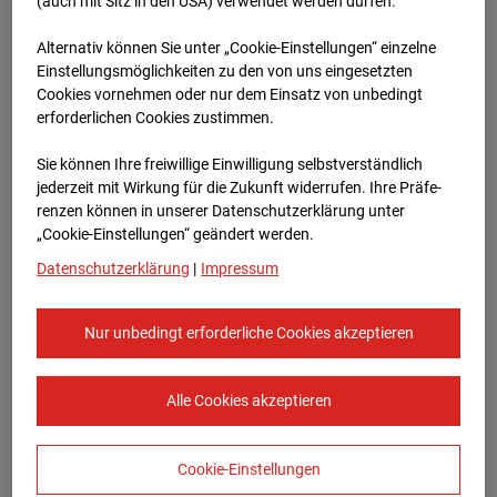
96WE - Cam 1
(auch mit Sitz in den USA) verwendet werden dürfen.
Alternativ können Sie unter „Cookie-Einstellungen“ einzelne
Meischlgasse 32, 1230 Wien
Einstellungsmöglichkeiten zu den von uns eingesetzten
Cookies vornehmen oder nur dem Einsatz von unbedingt
Zur Übersicht
erforderlichen Cookies zustimmen.
Archivdatum:
08.07.2026 08:45,
Sie können Ihre freiwillige Einwilligung selbstverständlich
Europe/Vienna
jederzeit mit Wirkung für die Zukunft widerrufen. Ihre Prä­fe­
renzen können in unserer Datenschutzerklärung unter
„Cookie-Einstellungen“ geändert werden.
Datenschutzerklärung
|
Impressum
Nur unbedingt erforderliche Cookies akzeptieren
Alle Cookies akzeptieren
Cookie-Einstellungen