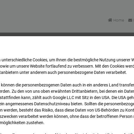
Home
 unterschiedliche Cookies, um Ihnen die best­mögliche Nutzung unserer 
asse Bpl 5B – 96WE - Cam 1
Archiv
2026
07
08
sowie um unsere Website fortlaufend zu verbessern. Mit den Cookies wer
ttanbietern unter anderem auch personenbezogene Daten verarbeitet.
 können die personenbezogenen Daten auch in ein anderes Land transferi
lgasse Bpl 5B – 96WE - 
rden. Zu den von uns oben erwähnten Drittanbietern, bei denen ein Daten
tattfinden kann, zählt auch Google LLC mit Sitz in den USA. Die USA ge
kein angemessenes Datenschutzniveau bieten. Sollten die personenbezoge
n werden, besteht das Risiko, dass diese Daten von US-Behörden zu Kontr
wecken verarbeitet werden können, ohne dass der betroffenen Person
möglichkeiten zustehen.
Archivd
bersicht