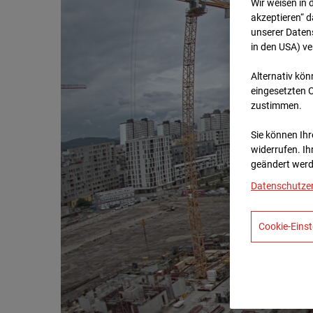
Wir weisen in 
akzeptieren“ d
unserer Daten
in den USA) v
Alternativ kön
eingesetzten 
zustimmen.
Sie können Ihre
widerrufen. Ih
geändert werd
Datenschutze
Cookie-Einst