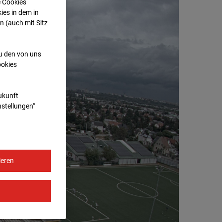
e Cookies
ies in dem in
n (auch mit Sitz
zu den von uns
ookies
Zukunft
nstellungen“
ieren