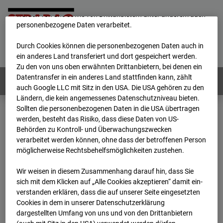
unsere Website fortlaufend zu verbessern. Mit den Cookies
werden von uns sowie von Drittanbietern unter anderem auch
personenbezogene Daten verarbeitet.
Home
E-Mail
Impressum
Login
Durch Cookies können die personenbezogenen Daten auch in
Deutsch
/
English
ein anderes Land transferiert und dort gespeichert werden.
Zu den von uns oben erwähnten Drittanbietern, bei denen ein
Datentransfer in ein anderes Land stattfinden kann, zählt
Webcams:
Alle Länder
auch Google LLC mit Sitz in den USA. Die USA gehören zu den
Ländern, die kein angemessenes Datenschutzniveau bieten.
Sollten die personenbezogenen Daten in die USA übertragen
werden, besteht das Risiko, dass diese Daten von US-
Home
Österreich
Behörden zu Kontroll- und Überwachungszwecken
BC-179 - BV-Meischlgasse Bpl 5B – 96WE - Cam 1
verarbeitet werden können, ohne dass der betroffenen Person
Archiv
2026
07
08
13:15
möglicherweise Rechtsbehelfsmöglichkeiten zustehen.
BC-179 - BV-
Wir weisen in diesem Zusammenhang darauf hin, dass Sie
sich mit dem Klicken auf „Alle Cookies akzeptieren“ damit ein­
ver­standen erklären, dass die auf unserer Seite eingesetzten
Meischlgasse Bpl 5B –
Cookies in dem in unserer Datenschutzerklärung
dargestellten Umfang von uns und von den Drittanbietern