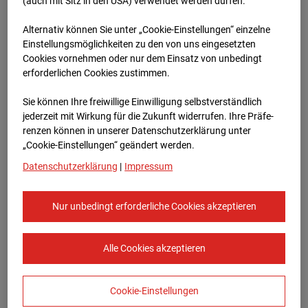
96WE - Cam 1
(auch mit Sitz in den USA) verwendet werden dürfen.
Alternativ können Sie unter „Cookie-Einstellungen“ einzelne
Meischlgasse 32, 1230 Wien
Einstellungsmöglichkeiten zu den von uns eingesetzten
Cookies vornehmen oder nur dem Einsatz von unbedingt
Zur Übersicht
erforderlichen Cookies zustimmen.
Archivdatum:
08.07.2026 13:15,
Sie können Ihre freiwillige Einwilligung selbstverständlich
Europe/Vienna
jederzeit mit Wirkung für die Zukunft widerrufen. Ihre Prä­fe­
renzen können in unserer Datenschutzerklärung unter
„Cookie-Einstellungen“ geändert werden.
Datenschutzerklärung
|
Impressum
Nur unbedingt erforderliche Cookies akzeptieren
Alle Cookies akzeptieren
Cookie-Einstellungen