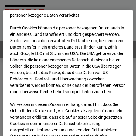
unsere Website fortlaufend zu verbessern. Mit den Cookies
werden von uns sowie von Drittanbietern unter anderem auch
personenbezogene Daten verarbeitet.
Home
E-Mail
Impressum
Login
Durch Cookies können die personenbezogenen Daten auch in
Deutsch
/
English
ein anderes Land transferiert und dort gespeichert werden.
Zu den von uns oben erwähnten Drittanbietern, bei denen ein
Datentransfer in ein anderes Land stattfinden kann, zählt
Webcams:
Alle Länder
auch Google LLC mit Sitz in den USA. Die USA gehören zu den
Ländern, die kein angemessenes Datenschutzniveau bieten.
Sollten die personenbezogenen Daten in die USA übertragen
werden, besteht das Risiko, dass diese Daten von US-
Home
Österreich
Behörden zu Kontroll- und Überwachungszwecken
BC-179 - BV-Meischlgasse Bpl 5B – 96WE - Cam 1
verarbeitet werden können, ohne dass der betroffenen Person
Archiv
2026
07
08
14:00
möglicherweise Rechtsbehelfsmöglichkeiten zustehen.
BC-179 - BV-
Wir weisen in diesem Zusammenhang darauf hin, dass Sie
sich mit dem Klicken auf „Alle Cookies akzeptieren“ damit ein­
ver­standen erklären, dass die auf unserer Seite eingesetzten
Meischlgasse Bpl 5B –
Cookies in dem in unserer Datenschutzerklärung
dargestellten Umfang von uns und von den Drittanbietern