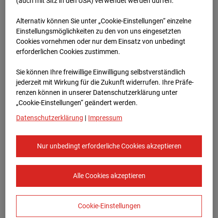
96WE - Cam 1
(auch mit Sitz in den USA) verwendet werden dürfen.
Alternativ können Sie unter „Cookie-Einstellungen“ einzelne
Meischlgasse 32, 1230 Wien
Einstellungsmöglichkeiten zu den von uns eingesetzten
Cookies vornehmen oder nur dem Einsatz von unbedingt
Zur Übersicht
erforderlichen Cookies zustimmen.
Archivdatum:
08.07.2026 14:00,
Sie können Ihre freiwillige Einwilligung selbstverständlich
Europe/Vienna
jederzeit mit Wirkung für die Zukunft widerrufen. Ihre Prä­fe­
renzen können in unserer Datenschutzerklärung unter
„Cookie-Einstellungen“ geändert werden.
Datenschutzerklärung
|
Impressum
Nur unbedingt erforderliche Cookies akzeptieren
Alle Cookies akzeptieren
Cookie-Einstellungen