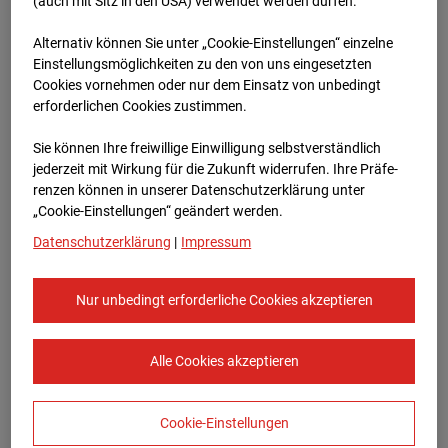
96WE - Cam 1
(auch mit Sitz in den USA) verwendet werden dürfen.
Alternativ können Sie unter „Cookie-Einstellungen“ einzelne
Meischlgasse 32, 1230 Wien
Einstellungsmöglichkeiten zu den von uns eingesetzten
Cookies vornehmen oder nur dem Einsatz von unbedingt
Zur Übersicht
erforderlichen Cookies zustimmen.
Archivdatum:
08.07.2026 14:30,
Sie können Ihre freiwillige Einwilligung selbstverständlich
Europe/Vienna
jederzeit mit Wirkung für die Zukunft widerrufen. Ihre Prä­fe­
renzen können in unserer Datenschutzerklärung unter
„Cookie-Einstellungen“ geändert werden.
Datenschutzerklärung
|
Impressum
Nur unbedingt erforderliche Cookies akzeptieren
Alle Cookies akzeptieren
Cookie-Einstellungen