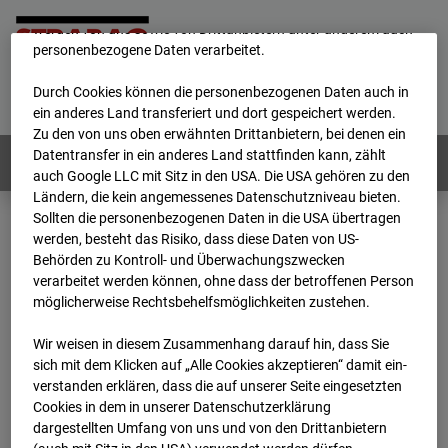
unsere Website fortlaufend zu verbessern. Mit den Cookies
werden von uns sowie von Drittanbietern unter anderem auch
personenbezogene Daten verarbeitet.
Home
E-Mail
Impressum
Login
Durch Cookies können die personenbezogenen Daten auch in
Deutsch
/
English
ein anderes Land transferiert und dort gespeichert werden.
Zu den von uns oben erwähnten Drittanbietern, bei denen ein
Datentransfer in ein anderes Land stattfinden kann, zählt
Webcams:
Alle Länder
auch Google LLC mit Sitz in den USA. Die USA gehören zu den
Ländern, die kein angemessenes Datenschutzniveau bieten.
Sollten die personenbezogenen Daten in die USA übertragen
werden, besteht das Risiko, dass diese Daten von US-
Home
Österreich
Behörden zu Kontroll- und Überwachungszwecken
BC-179 - BV-Meischlgasse Bpl 5B – 96WE - Cam 1
verarbeitet werden können, ohne dass der betroffenen Person
Archiv
2026
07
08
14:30
möglicherweise Rechtsbehelfsmöglichkeiten zustehen.
BC-179 - BV-
Wir weisen in diesem Zusammenhang darauf hin, dass Sie
sich mit dem Klicken auf „Alle Cookies akzeptieren“ damit ein­
ver­standen erklären, dass die auf unserer Seite eingesetzten
Meischlgasse Bpl 5B –
Cookies in dem in unserer Datenschutzerklärung
dargestellten Umfang von uns und von den Drittanbietern