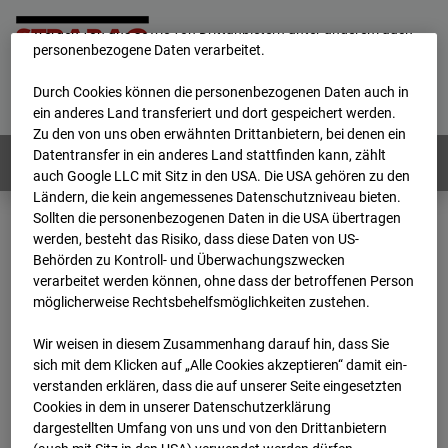
unsere Website fortlaufend zu verbessern. Mit den Cookies
werden von uns sowie von Drittanbietern unter anderem auch
personenbezogene Daten verarbeitet.
Home
E-Mail
Impressum
Login
Durch Cookies können die personenbezogenen Daten auch in
Deutsch
/
English
ein anderes Land transferiert und dort gespeichert werden.
Zu den von uns oben erwähnten Drittanbietern, bei denen ein
Datentransfer in ein anderes Land stattfinden kann, zählt
Webcams:
Alle Länder
auch Google LLC mit Sitz in den USA. Die USA gehören zu den
Ländern, die kein angemessenes Datenschutzniveau bieten.
Sollten die personenbezogenen Daten in die USA übertragen
werden, besteht das Risiko, dass diese Daten von US-
Home
Österreich
Behörden zu Kontroll- und Überwachungszwecken
BC-179 - BV-Meischlgasse Bpl 5B – 96WE - Cam 1
verarbeitet werden können, ohne dass der betroffenen Person
Archiv
2026
07
08
15:00
möglicherweise Rechtsbehelfsmöglichkeiten zustehen.
BC-179 - BV-
Wir weisen in diesem Zusammenhang darauf hin, dass Sie
sich mit dem Klicken auf „Alle Cookies akzeptieren“ damit ein­
ver­standen erklären, dass die auf unserer Seite eingesetzten
Meischlgasse Bpl 5B –
Cookies in dem in unserer Datenschutzerklärung
dargestellten Umfang von uns und von den Drittanbietern