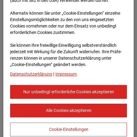
96WE - Cam 1
(auch mit Sitz in den USA) verwendet werden dürfen.
Alternativ können Sie unter „Cookie-Einstellungen“ einzelne
Meischlgasse 32, 1230 Wien
Einstellungsmöglichkeiten zu den von uns eingesetzten
Cookies vornehmen oder nur dem Einsatz von unbedingt
Zur Übersicht
erforderlichen Cookies zustimmen.
Archivdatum:
08.07.2026 15:00,
Sie können Ihre freiwillige Einwilligung selbstverständlich
Europe/Vienna
jederzeit mit Wirkung für die Zukunft widerrufen. Ihre Prä­fe­
renzen können in unserer Datenschutzerklärung unter
„Cookie-Einstellungen“ geändert werden.
Datenschutzerklärung
|
Impressum
Nur unbedingt erforderliche Cookies akzeptieren
Alle Cookies akzeptieren
Cookie-Einstellungen