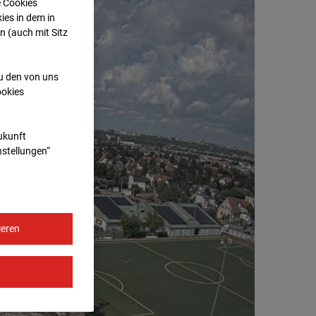
e Cookies
ies in dem in
n (auch mit Sitz
zu den von uns
ookies
Zukunft
nstellungen“
ieren