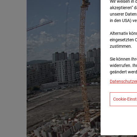
Wir weisen in 
akzeptieren“ d
unserer Daten
in den USA) v
Alternativ kön
eingesetzten 
zustimmen.
Sie können Ihre
widerrufen. Ih
geändert werd
Datenschutze
Cookie-Einst