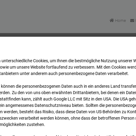
Home
 unterschiedliche Cookies, um Ihnen die best­mögliche Nutzung unserer 
asse Bpl 5B – 96WE - Cam 1
Archiv
2026
07
08
sowie um unsere Website fortlaufend zu verbessern. Mit den Cookies wer
ttanbietern unter anderem auch personenbezogene Daten verarbeitet.
 können die personenbezogenen Daten auch in ein anderes Land transferi
lgasse Bpl 5B – 96WE - 
rden. Zu den von uns oben erwähnten Drittanbietern, bei denen ein Daten
tattfinden kann, zählt auch Google LLC mit Sitz in den USA. Die USA ge
kein angemessenes Datenschutzniveau bieten. Sollten die personenbezoge
n werden, besteht das Risiko, dass diese Daten von US-Behörden zu Kontr
wecken verarbeitet werden können, ohne dass der betroffenen Person
möglichkeiten zustehen.
Archivd
bersicht