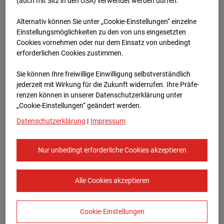
96WE - Cam 2
(auch mit Sitz in den USA) verwendet werden dürfen.
Alternativ können Sie unter „Cookie-Einstellungen“ einzelne
Meischlgasse 32, 1230 Wien
Einstellungsmöglichkeiten zu den von uns eingesetzten
Cookies vornehmen oder nur dem Einsatz von unbedingt
Zur Übersicht
erforderlichen Cookies zustimmen.
Archivdatum:
08.07.2026 12:15,
Sie können Ihre freiwillige Einwilligung selbstverständlich
Europe/Vienna
jederzeit mit Wirkung für die Zukunft widerrufen. Ihre Prä­fe­
renzen können in unserer Datenschutzerklärung unter
„Cookie-Einstellungen“ geändert werden.
Datenschutzerklärung
|
Impressum
Nur unbedingt erforderliche Cookies akzeptieren
Alle Cookies akzeptieren
Cookie-Einstellungen