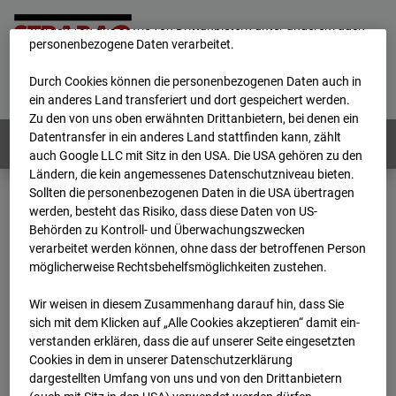
unsere Website fortlaufend zu verbessern. Mit den Cookies
werden von uns sowie von Drittanbietern unter anderem auch
personenbezogene Daten verarbeitet.
Home
E-Mail
Impressum
Login
Durch Cookies können die personenbezogenen Daten auch in
Deutsch
/
English
ein anderes Land transferiert und dort gespeichert werden.
Zu den von uns oben erwähnten Drittanbietern, bei denen ein
Datentransfer in ein anderes Land stattfinden kann, zählt
Webcams:
Alle Länder
auch Google LLC mit Sitz in den USA. Die USA gehören zu den
Ländern, die kein angemessenes Datenschutzniveau bieten.
Sollten die personenbezogenen Daten in die USA übertragen
werden, besteht das Risiko, dass diese Daten von US-
Home
Österreich
Behörden zu Kontroll- und Überwachungszwecken
BC-181 - BV-Meischlgasse Bpl 5B – 96WE - Cam 2
verarbeitet werden können, ohne dass der betroffenen Person
Archiv
2026
07
08
12:15
möglicherweise Rechtsbehelfsmöglichkeiten zustehen.
BC-181 - BV-
Wir weisen in diesem Zusammenhang darauf hin, dass Sie
sich mit dem Klicken auf „Alle Cookies akzeptieren“ damit ein­
ver­standen erklären, dass die auf unserer Seite eingesetzten
Meischlgasse Bpl 5B –
Cookies in dem in unserer Datenschutzerklärung
dargestellten Umfang von uns und von den Drittanbietern