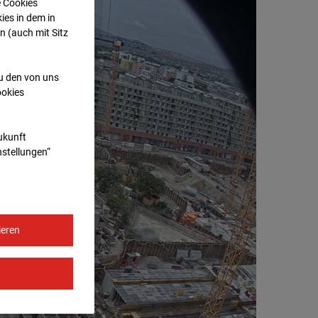
e Cookies
ies in dem in
n (auch mit Sitz
zu den von uns
ookies
Zukunft
nstellungen“
ieren