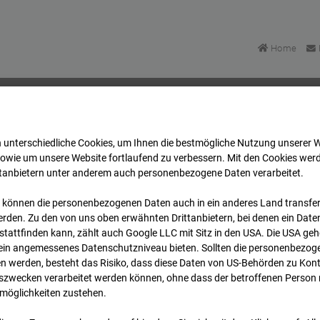
Home
 unterschiedliche Cookies, um Ihnen die best­mögliche Nutzung unserer 
asse Bpl 5B – 96WE - Cam 2
Archiv
2026
07
08
sowie um unsere Website fortlaufend zu verbessern. Mit den Cookies wer
ttanbietern unter anderem auch personenbezogene Daten verarbeitet.
 können die personenbezogenen Daten auch in ein anderes Land transferi
lgasse Bpl 5B – 96WE - 
rden. Zu den von uns oben erwähnten Drittanbietern, bei denen ein Daten
tattfinden kann, zählt auch Google LLC mit Sitz in den USA. Die USA ge
kein angemessenes Datenschutzniveau bieten. Sollten die personenbezoge
n werden, besteht das Risiko, dass diese Daten von US-Behörden zu Kontr
wecken verarbeitet werden können, ohne dass der betroffenen Person
möglichkeiten zustehen.
Archivd
bersicht