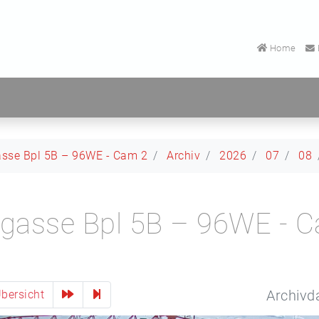
Home
asse Bpl 5B – 96WE - Cam 2
Archiv
2026
07
08
lgasse Bpl 5B – 96WE - 
Archivd
bersicht