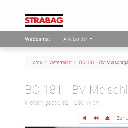
Webcams:
Alle Länder
Home
Österreich
BC-181 - BV-Meischlg
BC-181 - BV-Meisch
Meischlgasse 32, 1230 Wien
Zur Ü