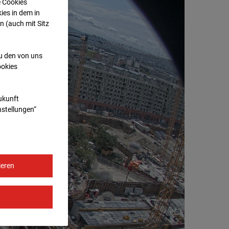
e Cookies
ies in dem in
n (auch mit Sitz
zu den von uns
ookies
Zukunft
nstellungen“
ieren