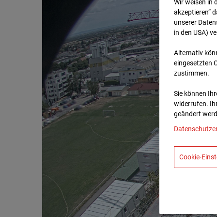
Wir weisen in 
akzeptieren“ d
unserer Daten
in den USA) v
Alternativ kön
eingesetzten 
zustimmen.
Sie können Ihre
widerrufen. Ih
geändert werd
Datenschutze
Cookie-Einst