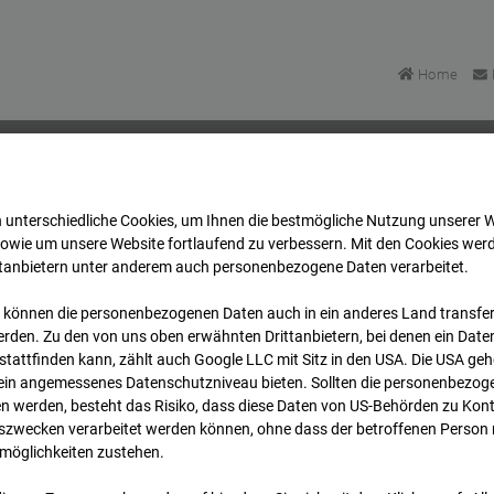
Home
 unterschiedliche Cookies, um Ihnen die best­mögliche Nutzung unserer 
asse Bpl 5B – 96WE - Cam 2
Archiv
2026
07
08
sowie um unsere Website fortlaufend zu verbessern. Mit den Cookies wer
ttanbietern unter anderem auch personenbezogene Daten verarbeitet.
 können die personenbezogenen Daten auch in ein anderes Land transferi
lgasse Bpl 5B – 96WE - 
rden. Zu den von uns oben erwähnten Drittanbietern, bei denen ein Daten
tattfinden kann, zählt auch Google LLC mit Sitz in den USA. Die USA ge
kein angemessenes Datenschutzniveau bieten. Sollten die personenbezoge
n werden, besteht das Risiko, dass diese Daten von US-Behörden zu Kontr
wecken verarbeitet werden können, ohne dass der betroffenen Person
möglichkeiten zustehen.
Archivd
bersicht