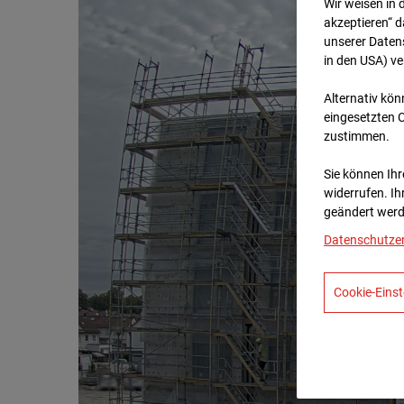
Wir weisen in 
akzeptieren“ d
unserer Daten
in den USA) v
Alternativ kön
eingesetzten 
zustimmen.
Sie können Ihre
widerrufen. Ih
geändert werd
Datenschutze
Cookie-Einst