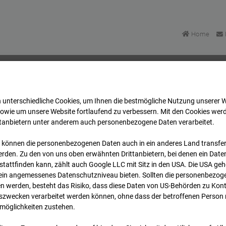
Home
 unterschiedliche Cookies, um Ihnen die best­mögliche Nutzung unserer 
Areal Reutlingen
Archiv
2026
07
08
08:45
sowie um unsere Website fortlaufend zu verbessern. Mit den Cookies wer
ttanbietern unter anderem auch personenbezogene Daten verarbeitet.
 können die personenbezogenen Daten auch in ein anderes Land transferi
Areal Reutlingen
rden. Zu den von uns oben erwähnten Drittanbietern, bei denen ein Daten
tattfinden kann, zählt auch Google LLC mit Sitz in den USA. Die USA ge
kein angemessenes Datenschutzniveau bieten. Sollten die personenbezoge
n werden, besteht das Risiko, dass diese Daten von US-Behörden zu Kontr
wecken verarbeitet werden können, ohne dass der betroffenen Person
möglichkeiten zustehen.
Archi
Übersicht