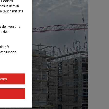
e Cookies
ies in dem in
n (auch mit Sitz
zu den von uns
ookies
Zukunft
nstellungen“
ieren