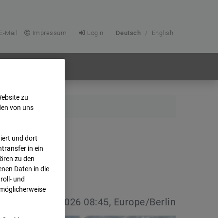
E-Mail
Impressum
Login
Deutsch
/
English
Website zu
den von uns
ert und dort
transfer in ein
hören zu den
nen Daten in die
oll- und
 möglicherweise
vdatum:
08.07.2026 08:45, Europe/Berlin