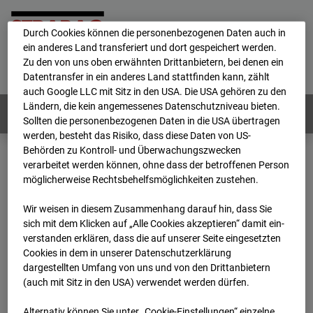
personenbezogene Daten verarbeitet.
Durch Cookies können die personenbezogenen Daten auch in
ein anderes Land transferiert und dort gespeichert werden.
Home
E-Mail
Impressum
Login
Zu den von uns oben erwähnten Drittanbietern, bei denen ein
Datentransfer in ein anderes Land stattfinden kann, zählt
Deutsch
/
English
auch Google LLC mit Sitz in den USA. Die USA gehören zu den
Ländern, die kein angemessenes Datenschutzniveau bieten.
Webcams:
Alle Länder
Sollten die personenbezogenen Daten in die USA übertragen
werden, besteht das Risiko, dass diese Daten von US-
Behörden zu Kontroll- und Überwachungszwecken
verarbeitet werden können, ohne dass der betroffenen Person
Home
Deutschland
möglicherweise Rechtsbehelfsmöglichkeiten zustehen.
BC-126 - BV Bauhof-Areal Reutlingen
Archiv
2026
07
08
09:00
Wir weisen in diesem Zusammenhang darauf hin, dass Sie
sich mit dem Klicken auf „Alle Cookies akzeptieren“ damit ein­
BC-126 - BV Bauhof-
ver­standen erklären, dass die auf unserer Seite eingesetzten
Cookies in dem in unserer Datenschutzerklärung
dargestellten Umfang von uns und von den Drittanbietern
Areal Reutlingen
(auch mit Sitz in den USA) verwendet werden dürfen.
Alternativ können Sie unter „Cookie-Einstellungen“ einzelne