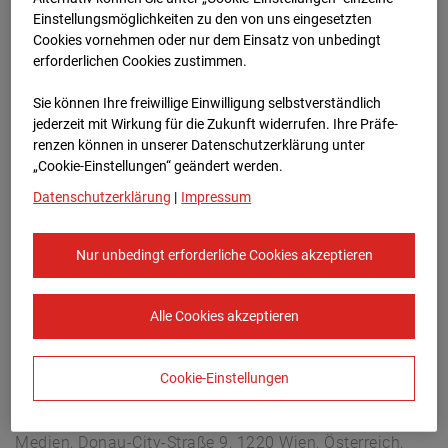
Christophstraße 11, 72760 Reutlingen
Einstellungsmöglichkeiten zu den von uns eingesetzten
Zur Übersicht
Cookies vornehmen oder nur dem Einsatz von unbedingt
erforderlichen Cookies zustimmen.
Archivdatum:
08.07.2026 09:00,
Sie können Ihre freiwillige Einwilligung selbstverständlich
Europe/Berlin
jederzeit mit Wirkung für die Zukunft widerrufen. Ihre Prä­fe­
renzen können in unserer Datenschutzerklärung unter
„Cookie-Einstellungen“ geändert werden.
Datenschutzerklärung
|
Impressum
Nur unbedingt erforderliche Cookies akzeptieren
Alle Cookies akzeptieren
Cookie-Einstellungen
STRABAG SE
Konzern-Kommunikation Internet/Neue
Medien, Donau-City-Straße 9, 1220 Wien, Österreich,