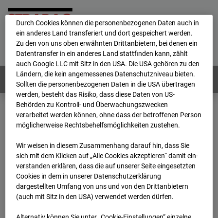
personenbezogene Daten verarbeitet.
Durch Cookies können die personenbezogenen Daten auch in
ein anderes Land transferiert und dort gespeichert werden.
Home
E-Mail
Impressum
Login
Zu den von uns oben erwähnten Drittanbietern, bei denen ein
Datentransfer in ein anderes Land stattfinden kann, zählt
Deutsch
/
English
auch Google LLC mit Sitz in den USA. Die USA gehören zu den
Ländern, die kein angemessenes Datenschutzniveau bieten.
Webcams:
Alle Länder
Sollten die personenbezogenen Daten in die USA übertragen
werden, besteht das Risiko, dass diese Daten von US-
Behörden zu Kontroll- und Überwachungszwecken
verarbeitet werden können, ohne dass der betroffenen Person
Home
Deutschland
möglicherweise Rechtsbehelfsmöglichkeiten zustehen.
BC-126 - BV Bauhof-Areal Reutlingen
Archiv
2026
07
08
11:15
Wir weisen in diesem Zusammenhang darauf hin, dass Sie
sich mit dem Klicken auf „Alle Cookies akzeptieren“ damit ein­
BC-126 - BV Bauhof-
ver­standen erklären, dass die auf unserer Seite eingesetzten
Cookies in dem in unserer Datenschutzerklärung
dargestellten Umfang von uns und von den Drittanbietern
Areal Reutlingen
(auch mit Sitz in den USA) verwendet werden dürfen.
Alternativ können Sie unter „Cookie-Einstellungen“ einzelne