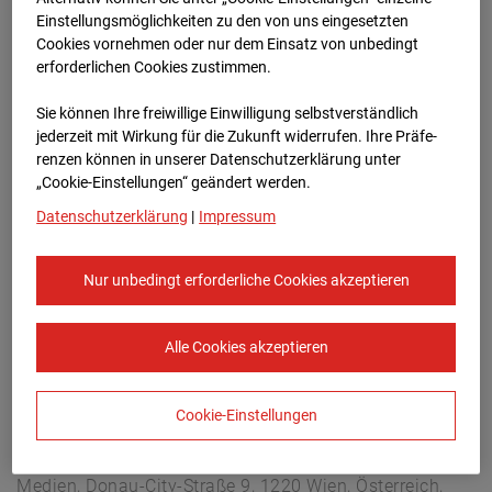
Christophstraße 11, 72760 Reutlingen
Einstellungsmöglichkeiten zu den von uns eingesetzten
Zur Übersicht
Cookies vornehmen oder nur dem Einsatz von unbedingt
erforderlichen Cookies zustimmen.
Archivdatum:
08.07.2026 11:15,
Sie können Ihre freiwillige Einwilligung selbstverständlich
Europe/Berlin
jederzeit mit Wirkung für die Zukunft widerrufen. Ihre Prä­fe­
renzen können in unserer Datenschutzerklärung unter
„Cookie-Einstellungen“ geändert werden.
Datenschutzerklärung
|
Impressum
Nur unbedingt erforderliche Cookies akzeptieren
Alle Cookies akzeptieren
Cookie-Einstellungen
STRABAG SE
Konzern-Kommunikation Internet/Neue
Medien, Donau-City-Straße 9, 1220 Wien, Österreich,