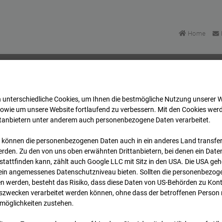
Home
 unterschiedliche Cookies, um Ihnen die best­mögliche Nutzung unserer 
Areal Reutlingen
Archiv
2026
07
08
11:30
sowie um unsere Website fortlaufend zu verbessern. Mit den Cookies wer
ttanbietern unter anderem auch personenbezogene Daten verarbeitet.
 können die personenbezogenen Daten auch in ein anderes Land transferi
Areal Reutlingen
rden. Zu den von uns oben erwähnten Drittanbietern, bei denen ein Daten
tattfinden kann, zählt auch Google LLC mit Sitz in den USA. Die USA ge
kein angemessenes Datenschutzniveau bieten. Sollten die personenbezoge
n werden, besteht das Risiko, dass diese Daten von US-Behörden zu Kontr
wecken verarbeitet werden können, ohne dass der betroffenen Person
möglichkeiten zustehen.
Archi
Übersicht