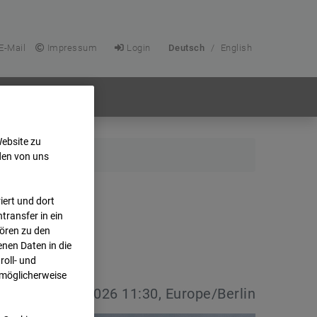
E-Mail
Impressum
Login
Deutsch
/
English
Website zu
den von uns
ert und dort
transfer in ein
hören zu den
nen Daten in die
oll- und
 möglicherweise
vdatum:
08.07.2026 11:30, Europe/Berlin