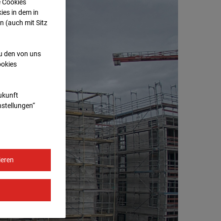
e Cookies
ies in dem in
n (auch mit Sitz
zu den von uns
ookies
Zukunft
nstellungen“
ieren