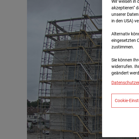
Wir weisen in 
akzeptieren“ d
unserer Daten
in den USA) v
Alternativ kön
eingesetzten 
zustimmen.
Sie können Ihre
widerrufen. Ih
geändert werd
Datenschutze
Cookie-Einst