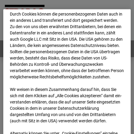
personenbezogene Daten verarbeitet.
Durch Cookies können die personenbezogenen Daten auch in
ein anderes Land transferiert und dort gespeichert werden.
Home
E-Mail
Impressum
Login
Zu den von uns oben erwähnten Drittanbietern, bei denen ein
Datentransfer in ein anderes Land stattfinden kann, zählt
Deutsch
/
English
auch Google LLC mit Sitz in den USA. Die USA gehören zu den
Ländern, die kein angemessenes Datenschutzniveau bieten.
Webcams:
Alle Länder
Sollten die personenbezogenen Daten in die USA übertragen
werden, besteht das Risiko, dass diese Daten von US-
Behörden zu Kontroll- und Überwachungszwecken
verarbeitet werden können, ohne dass der betroffenen Person
Home
Deutschland
möglicherweise Rechtsbehelfsmöglichkeiten zustehen.
BC-126 - BV Bauhof-Areal Reutlingen
Archiv
2026
07
08
13:00
Wir weisen in diesem Zusammenhang darauf hin, dass Sie
sich mit dem Klicken auf „Alle Cookies akzeptieren“ damit ein­
BC-126 - BV Bauhof-
ver­standen erklären, dass die auf unserer Seite eingesetzten
Cookies in dem in unserer Datenschutzerklärung
dargestellten Umfang von uns und von den Drittanbietern
Areal Reutlingen
(auch mit Sitz in den USA) verwendet werden dürfen.
Alternativ können Sie unter „Cookie-Einstellungen“ einzelne