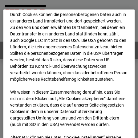
personenbezogene Daten verarbeitet.
Durch Cookies können die personenbezogenen Daten auch in
ein anderes Land transferiert und dort gespeichert werden.
Home
E-Mail
Impressum
Login
Zu den von uns oben erwähnten Drittanbietern, bei denen ein
Datentransfer in ein anderes Land stattfinden kann, zählt
Deutsch
/
English
auch Google LLC mit Sitz in den USA. Die USA gehören zu den
Ländern, die kein angemessenes Datenschutzniveau bieten.
Webcams:
Alle Länder
Sollten die personenbezogenen Daten in die USA übertragen
werden, besteht das Risiko, dass diese Daten von US-
Behörden zu Kontroll- und Überwachungszwecken
verarbeitet werden können, ohne dass der betroffenen Person
Home
Deutschland
möglicherweise Rechtsbehelfsmöglichkeiten zustehen.
BC-126 - BV Bauhof-Areal Reutlingen
Archiv
2026
07
08
13:15
Wir weisen in diesem Zusammenhang darauf hin, dass Sie
sich mit dem Klicken auf „Alle Cookies akzeptieren“ damit ein­
BC-126 - BV Bauhof-
ver­standen erklären, dass die auf unserer Seite eingesetzten
Cookies in dem in unserer Datenschutzerklärung
dargestellten Umfang von uns und von den Drittanbietern
Areal Reutlingen
(auch mit Sitz in den USA) verwendet werden dürfen.
Alternativ können Sie unter „Cookie-Einstellungen“ einzelne