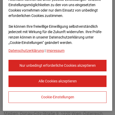
Christophstraße 11, 72760 Reutlingen
Einstellungsmöglichkeiten zu den von uns eingesetzten
Zur Übersicht
Cookies vornehmen oder nur dem Einsatz von unbedingt
erforderlichen Cookies zustimmen.
Archivdatum:
08.07.2026 13:15,
Sie können Ihre freiwillige Einwilligung selbstverständlich
Europe/Berlin
jederzeit mit Wirkung für die Zukunft widerrufen. Ihre Prä­fe­
renzen können in unserer Datenschutzerklärung unter
„Cookie-Einstellungen“ geändert werden.
Datenschutzerklärung
|
Impressum
Nur unbedingt erforderliche Cookies akzeptieren
Alle Cookies akzeptieren
Cookie-Einstellungen
STRABAG SE
Konzern-Kommunikation Internet/Neue
Medien, Donau-City-Straße 9, 1220 Wien, Österreich,