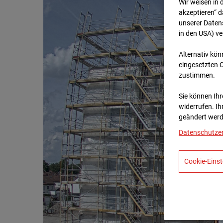
Wir weisen in 
akzeptieren“ d
unserer Daten
in den USA) v
Alternativ kön
eingesetzten 
zustimmen.
Sie können Ihre
widerrufen. Ih
geändert werd
Datenschutze
Cookie-Einst