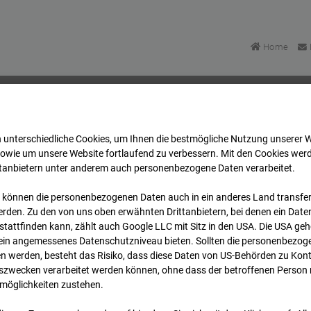
Home
 unterschiedliche Cookies, um Ihnen die best­mögliche Nutzung unserer 
Areal Reutlingen
Archiv
2026
07
08
17:00
sowie um unsere Website fortlaufend zu verbessern. Mit den Cookies wer
ttanbietern unter anderem auch personenbezogene Daten verarbeitet.
 können die personenbezogenen Daten auch in ein anderes Land transferi
Areal Reutlingen
rden. Zu den von uns oben erwähnten Drittanbietern, bei denen ein Daten
tattfinden kann, zählt auch Google LLC mit Sitz in den USA. Die USA ge
kein angemessenes Datenschutzniveau bieten. Sollten die personenbezoge
n werden, besteht das Risiko, dass diese Daten von US-Behörden zu Kontr
wecken verarbeitet werden können, ohne dass der betroffenen Person
möglichkeiten zustehen.
Archi
Übersicht