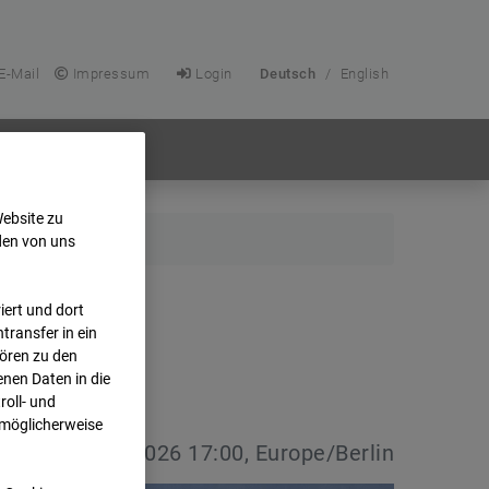
E-Mail
Impressum
Login
Deutsch
/
English
Website zu
den von uns
ert und dort
transfer in ein
hören zu den
nen Daten in die
oll- und
 möglicherweise
vdatum:
08.07.2026 17:00, Europe/Berlin