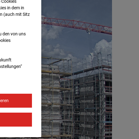
e Cookies
ies in dem in
n (auch mit Sitz
zu den von uns
ookies
Zukunft
nstellungen“
ieren