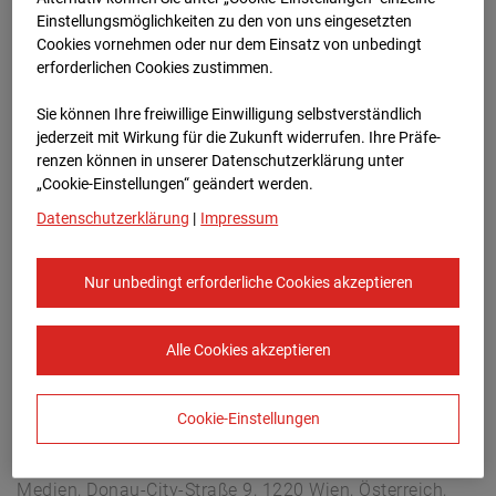
Christophstraße 11, 72760 Reutlingen
Einstellungsmöglichkeiten zu den von uns eingesetzten
Zur Übersicht
Cookies vornehmen oder nur dem Einsatz von unbedingt
erforderlichen Cookies zustimmen.
Archivdatum:
08.07.2026 17:15,
Sie können Ihre freiwillige Einwilligung selbstverständlich
Europe/Berlin
jederzeit mit Wirkung für die Zukunft widerrufen. Ihre Prä­fe­
renzen können in unserer Datenschutzerklärung unter
„Cookie-Einstellungen“ geändert werden.
Datenschutzerklärung
|
Impressum
Nur unbedingt erforderliche Cookies akzeptieren
Alle Cookies akzeptieren
Cookie-Einstellungen
STRABAG SE
Konzern-Kommunikation Internet/Neue
Medien, Donau-City-Straße 9, 1220 Wien, Österreich,