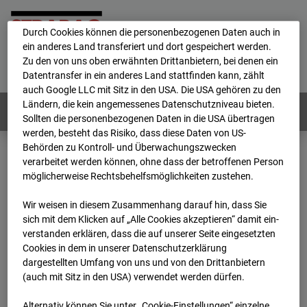
personenbezogene Daten verarbeitet.
Durch Cookies können die personenbezogenen Daten auch in
ein anderes Land transferiert und dort gespeichert werden.
Home
E-Mail
Impressum
Login
Zu den von uns oben erwähnten Drittanbietern, bei denen ein
Datentransfer in ein anderes Land stattfinden kann, zählt
Deutsch
/
English
auch Google LLC mit Sitz in den USA. Die USA gehören zu den
Ländern, die kein angemessenes Datenschutzniveau bieten.
Webcams:
Alle Länder
Sollten die personenbezogenen Daten in die USA übertragen
werden, besteht das Risiko, dass diese Daten von US-
Behörden zu Kontroll- und Überwachungszwecken
verarbeitet werden können, ohne dass der betroffenen Person
Home
Deutschland
möglicherweise Rechtsbehelfsmöglichkeiten zustehen.
BC-126 - BV Bauhof-Areal Reutlingen
Archiv
2026
07
08
17:15
Wir weisen in diesem Zusammenhang darauf hin, dass Sie
sich mit dem Klicken auf „Alle Cookies akzeptieren“ damit ein­
BC-126 - BV Bauhof-
ver­standen erklären, dass die auf unserer Seite eingesetzten
Cookies in dem in unserer Datenschutzerklärung
dargestellten Umfang von uns und von den Drittanbietern
Areal Reutlingen
(auch mit Sitz in den USA) verwendet werden dürfen.
Alternativ können Sie unter „Cookie-Einstellungen“ einzelne