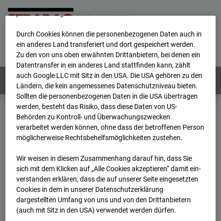
werden von uns sowie von Drittanbietern unter anderem auch
personenbezogene Daten verarbeitet.
Durch Cookies können die personenbezogenen Daten auch in
Home
E-Mail
Impressum
Login
ein anderes Land transferiert und dort gespeichert werden.
Zu den von uns oben erwähnten Drittanbietern, bei denen ein
Deutsch
/
English
Datentransfer in ein anderes Land stattfinden kann, zählt
auch Google LLC mit Sitz in den USA. Die USA gehören zu den
Webcams:
Alle Länder
Ländern, die kein angemessenes Datenschutzniveau bieten.
Sollten die personenbezogenen Daten in die USA übertragen
werden, besteht das Risiko, dass diese Daten von US-
Behörden zu Kontroll- und Überwachungszwecken
Home
Deutschland
verarbeitet werden können, ohne dass der betroffenen Person
BC-120 - BV W2 Campus BT 1-3
Archiv
möglicherweise Rechtsbehelfsmöglichkeiten zustehen.
2026
06
03
12:50
Wir weisen in diesem Zusammenhang darauf hin, dass Sie
BC-120 - BV W2
sich mit dem Klicken auf „Alle Cookies akzeptieren“ damit ein­
ver­standen erklären, dass die auf unserer Seite eingesetzten
Cookies in dem in unserer Datenschutzerklärung
Campus BT 1-3
dargestellten Umfang von uns und von den Drittanbietern
(auch mit Sitz in den USA) verwendet werden dürfen.