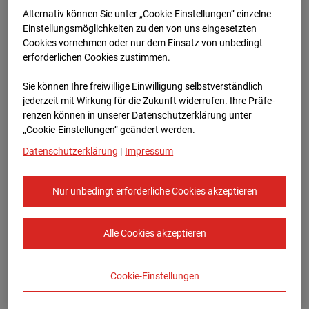
Bauvorhaben Am Wallgraben 99, 70565
Alternativ können Sie unter „Cookie-Einstellungen“ einzelne
Stuttgart
Einstellungsmöglichkeiten zu den von uns eingesetzten
Cookies vornehmen oder nur dem Einsatz von unbedingt
Zur Übersicht
erforderlichen Cookies zustimmen.
Archivdatum:
03.06.2026 12:50,
Sie können Ihre freiwillige Einwilligung selbstverständlich
Europe/Berlin
jederzeit mit Wirkung für die Zukunft widerrufen. Ihre Prä­fe­
renzen können in unserer Datenschutzerklärung unter
„Cookie-Einstellungen“ geändert werden.
Datenschutzerklärung
|
Impressum
Nur unbedingt erforderliche Cookies akzeptieren
Alle Cookies akzeptieren
Cookie-Einstellungen
STRABAG SE
Konzern-Kommunikation Internet/Neue