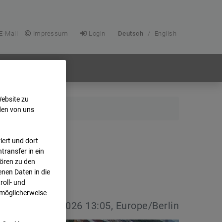
E-Mail
Impressum
Login
Deutsch
/
English
Website zu
den von uns
ert und dort
transfer in ein
hören zu den
nen Daten in die
oll- und
 möglicherweise
vdatum:
03.06.2026 13:05, Europe/Berlin