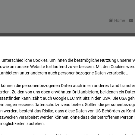
Home
 unterschiedliche Cookies, um Ihnen die best­mögliche Nutzung unserer 
mpus BT 1-3
Archiv
2026
06
03
13:05
sowie um unsere Website fortlaufend zu verbessern. Mit den Cookies wer
ttanbietern unter anderem auch personenbezogene Daten verarbeitet.
 können die personenbezogenen Daten auch in ein anderes Land transferi
mpus BT 1-3
rden. Zu den von uns oben erwähnten Drittanbietern, bei denen ein Daten
tattfinden kann, zählt auch Google LLC mit Sitz in den USA. Die USA ge
kein angemessenes Datenschutzniveau bieten. Sollten die personenbezoge
Stuttgart
n werden, besteht das Risiko, dass diese Daten von US-Behörden zu Kontr
wecken verarbeitet werden können, ohne dass der betroffenen Person
möglichkeiten zustehen.
Archi
Übersicht