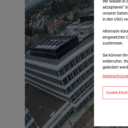
Wir weisen in 
akzeptieren“ d
unserer Daten
in den USA) v
Alternativ kön
eingesetzten 
zustimmen.
Sie können Ihre
widerrufen. Ih
geändert werd
Datenschutze
Cookie-Einst