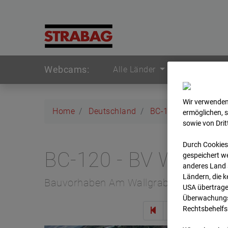
Webcams:
Alle Länder
Wir verwenden
Home
Deutschland
BC-120 - BV W2 Ca
ermöglichen, 
sowie von Dri
Durch Cookies
BC-120 - BV W2 Ca
gespeichert we
anderes Land s
Ländern, die 
Bauvorhaben Am Wallgraben 99, 70565 
USA übertrage
Überwachungsz
Rechtsbehelfs
Zur 