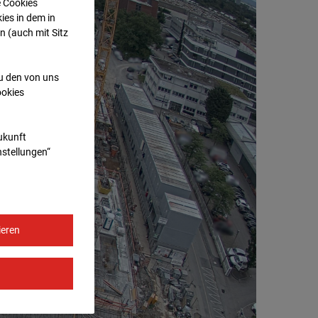
e Cookies
ies in dem in
n (auch mit Sitz
zu den von uns
ookies
Zukunft
nstellungen“
ieren