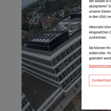
Wir weisen in 
akzeptieren“ d
unserer Daten
in den USA) v
Alternativ kön
eingesetzten 
zustimmen.
Sie können Ihre
widerrufen. Ih
geändert werd
Datenschutze
Cookie-Einst