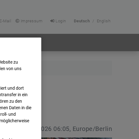
E-Mail
Impressum
Login
Deutsch
/
English
Website zu
den von uns
ert und dort
transfer in ein
hören zu den
nen Daten in die
oll- und
 möglicherweise
vdatum:
08.07.2026 06:05, Europe/Berlin