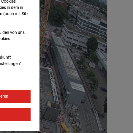
e Cookies
ies in dem in
n (auch mit Sitz
zu den von uns
ookies
Zukunft
nstellungen“
ieren