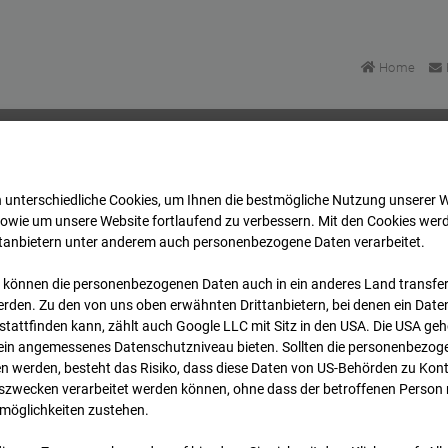
Home
 unterschiedliche Cookies, um Ihnen die best­mögliche Nutzung unserer 
mpus BT 1-3
Archiv
2026
07
08
06:05
sowie um unsere Website fortlaufend zu verbessern. Mit den Cookies wer
ttanbietern unter anderem auch personenbezogene Daten verarbeitet.
 können die personenbezogenen Daten auch in ein anderes Land transferi
mpus BT 1-3
rden. Zu den von uns oben erwähnten Drittanbietern, bei denen ein Daten
tattfinden kann, zählt auch Google LLC mit Sitz in den USA. Die USA ge
kein angemessenes Datenschutzniveau bieten. Sollten die personenbezoge
Stuttgart
n werden, besteht das Risiko, dass diese Daten von US-Behörden zu Kontr
wecken verarbeitet werden können, ohne dass der betroffenen Person
möglichkeiten zustehen.
Archi
Übersicht