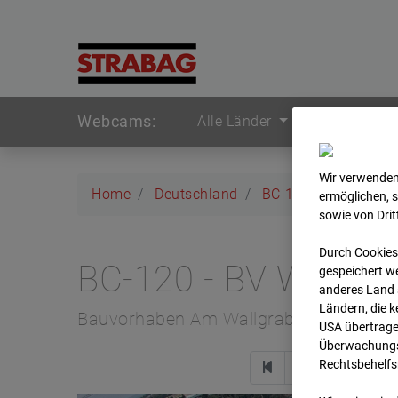
Webcams:
Alle Länder
Wir verwenden
Home
Deutschland
BC-120 - BV W2 Ca
ermöglichen, 
sowie von Dri
Durch Cookies
BC-120 - BV W2 Ca
gespeichert we
anderes Land s
Ländern, die 
Bauvorhaben Am Wallgraben 99, 70565 
USA übertrage
Überwachungsz
Rechtsbehelfs
Zur 