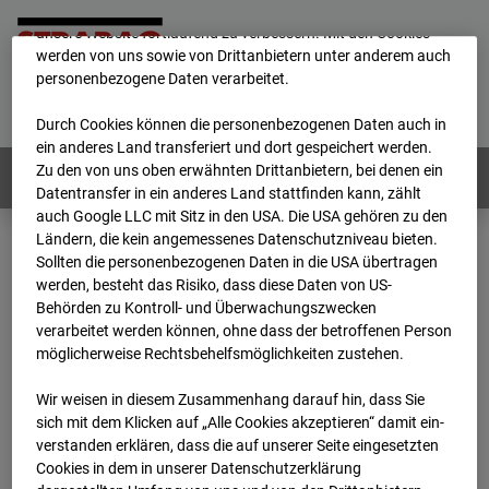
mögliche Nutzung unserer Website zu ermöglichen, sowie um
unsere Website fortlaufend zu verbessern. Mit den Cookies
werden von uns sowie von Drittanbietern unter anderem auch
personenbezogene Daten verarbeitet.
Home
E-Mail
Impressum
Login
Deutsch
/
English
Durch Cookies können die personenbezogenen Daten auch in
ein anderes Land transferiert und dort gespeichert werden.
Zu den von uns oben erwähnten Drittanbietern, bei denen ein
Webcams:
Alle Länder
Datentransfer in ein anderes Land stattfinden kann, zählt
auch Google LLC mit Sitz in den USA. Die USA gehören zu den
Ländern, die kein angemessenes Datenschutzniveau bieten.
Sollten die personenbezogenen Daten in die USA übertragen
Home
Deutschland
werden, besteht das Risiko, dass diese Daten von US-
BC-145 - BV Wohnquartett Heddesheim
Behörden zu Kontroll- und Überwachungszwecken
Archiv
2024
01
15
13:18
verarbeitet werden können, ohne dass der betroffenen Person
möglicherweise Rechtsbehelfsmöglichkeiten zustehen.
BC-145 - BV
Wir weisen in diesem Zusammenhang darauf hin, dass Sie
sich mit dem Klicken auf „Alle Cookies akzeptieren“ damit ein­
Wohnquartett
ver­standen erklären, dass die auf unserer Seite eingesetzten
Cookies in dem in unserer Datenschutzerklärung