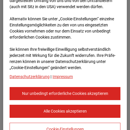
Heddesheim
dargestellten Umfang von uns und von den Drittanbietern
(auch mit Sitz in den USA) verwendet werden dürfen.
Bauvorhaben Badenerstraße 1, 68542
Alternativ können Sie unter „Cookie-Einstellungen“ einzelne
Heddesheim
Einstellungsmöglichkeiten zu den von uns eingesetzten
Cookies vornehmen oder nur dem Einsatz von unbedingt
Zur Übersicht
erforderlichen Cookies zustimmen.
Archivdatum:
15.01.2024 13:18,
Sie können Ihre freiwillige Einwilligung selbstverständlich
Europe/Berlin
jederzeit mit Wirkung für die Zukunft widerrufen. Ihre Prä­fe­
renzen können in unserer Datenschutzerklärung unter
„Cookie-Einstellungen“ geändert werden.
Datenschutzerklärung
|
Impressum
Nur unbedingt erforderliche Cookies akzeptieren
Alle Cookies akzeptieren
Cookie-Einstellungen