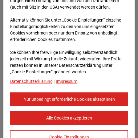
Heddesheim
dargestellten Umfang von uns und von den Drittanbietern
(auch mit Sitz in den USA) verwendet werden dürfen.
Bauvorhaben Badenerstraße 1, 68542
Alternativ können Sie unter „Cookie-Einstellungen“ einzelne
Heddesheim
Einstellungsmöglichkeiten zu den von uns eingesetzten
Cookies vornehmen oder nur dem Einsatz von unbedingt
Zur Übersicht
erforderlichen Cookies zustimmen.
Archivdatum:
15.01.2024 13:33,
Sie können Ihre freiwillige Einwilligung selbstverständlich
Europe/Berlin
jederzeit mit Wirkung für die Zukunft widerrufen. Ihre Prä­fe­
renzen können in unserer Datenschutzerklärung unter
„Cookie-Einstellungen“ geändert werden.
Datenschutzerklärung
|
Impressum
Nur unbedingt erforderliche Cookies akzeptieren
Alle Cookies akzeptieren
Cookie-Einstellungen