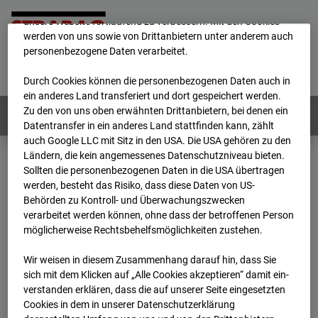
mögliche Nutzung unserer Website zu ermöglichen, sowie um
unsere Website fortlaufend zu verbessern. Mit den Cookies
werden von uns sowie von Drittanbietern unter anderem auch
personenbezogene Daten verarbeitet.
Home
E-Mail
Impressum
Login
Deutsch
/
English
Durch Cookies können die personenbezogenen Daten auch in
ein anderes Land transferiert und dort gespeichert werden.
Zu den von uns oben erwähnten Drittanbietern, bei denen ein
Webcams:
Alle Länder
Datentransfer in ein anderes Land stattfinden kann, zählt
auch Google LLC mit Sitz in den USA. Die USA gehören zu den
Ländern, die kein angemessenes Datenschutzniveau bieten.
Sollten die personenbezogenen Daten in die USA übertragen
Home
Deutschland
werden, besteht das Risiko, dass diese Daten von US-
BC-145 - BV Wohnquartett Heddesheim
Behörden zu Kontroll- und Überwachungszwecken
Archiv
2024
01
15
13:33
verarbeitet werden können, ohne dass der betroffenen Person
möglicherweise Rechtsbehelfsmöglichkeiten zustehen.
BC-145 - BV
Wir weisen in diesem Zusammenhang darauf hin, dass Sie
sich mit dem Klicken auf „Alle Cookies akzeptieren“ damit ein­
Wohnquartett
ver­standen erklären, dass die auf unserer Seite eingesetzten
Cookies in dem in unserer Datenschutzerklärung