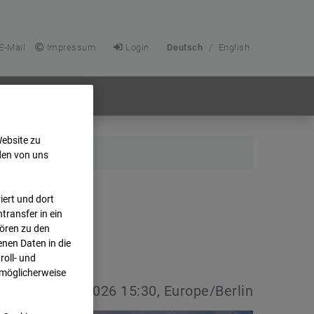
E-Mail
Impressum
Login
Deutsch
/
English
Website zu
den von uns
ert und dort
transfer in ein
hören zu den
nen Daten in die
oll- und
 möglicherweise
vdatum:
08.07.2026 15:30, Europe/Berlin