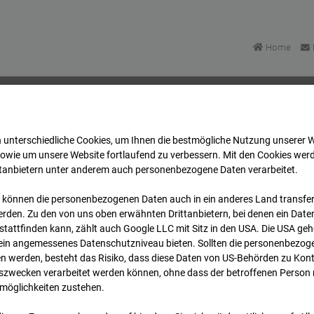
Home
 unterschiedliche Cookies, um Ihnen die best­mögliche Nutzung unserer 
Bonatzbau -Cam2
Archiv
2026
07
08
15:30
sowie um unsere Website fortlaufend zu verbessern. Mit den Cookies wer
ttanbietern unter anderem auch personenbezogene Daten verarbeitet.
 können die personenbezogenen Daten auch in ein anderes Land transferi
Bonatzbau -Cam2
rden. Zu den von uns oben erwähnten Drittanbietern, bei denen ein Daten
tattfinden kann, zählt auch Google LLC mit Sitz in den USA. Die USA ge
kein angemessenes Datenschutzniveau bieten. Sollten die personenbezoge
n werden, besteht das Risiko, dass diese Daten von US-Behörden zu Kontr
wecken verarbeitet werden können, ohne dass der betroffenen Person
möglichkeiten zustehen.
Archi
Übersicht