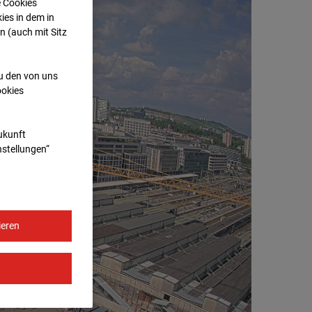
e Cookies
ies in dem in
n (auch mit Sitz
zu den von uns
ookies
Zukunft
nstellungen“
ieren