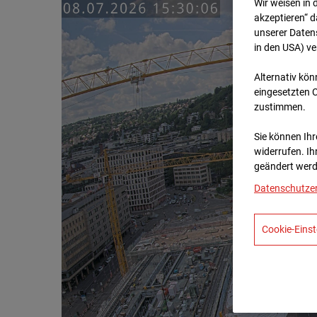
Wir weisen in 
akzeptieren“ d
unserer Daten
in den USA) v
Alternativ kön
eingesetzten 
zustimmen.
Sie können Ihre
widerrufen. Ih
geändert werd
Datenschutze
Cookie-Einst