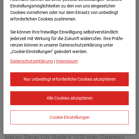
Arnulf Klett Platz, 70173 Stuttgart
Einstellungsmöglichkeiten zu den von uns eingesetzten
Zur Übersicht
Cookies vornehmen oder nur dem Einsatz von unbedingt
erforderlichen Cookies zustimmen.
Archivdatum:
08.07.2026 15:45,
Sie können Ihre freiwillige Einwilligung selbstverständlich
Europe/Berlin
jederzeit mit Wirkung für die Zukunft widerrufen. Ihre Prä­fe­
renzen können in unserer Datenschutzerklärung unter
„Cookie-Einstellungen“ geändert werden.
Datenschutzerklärung
|
Impressum
Nur unbedingt erforderliche Cookies akzeptieren
Alle Cookies akzeptieren
Cookie-Einstellungen
STRABAG SE
Konzern-Kommunikation Internet/Neue
Medien, Donau-City-Straße 9, 1220 Wien, Österreich,