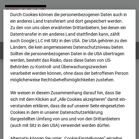
personenbezogene Daten verarbeitet.
Durch Cookies können die personenbezogenen Daten auch in
ein anderes Land transferiert und dort gespeichert werden.
Home
E-Mail
Impressum
Login
Zu den von uns oben erwähnten Drittanbietern, bei denen ein
Datentransfer in ein anderes Land stattfinden kann, zählt
Deutsch
/
English
auch Google LLC mit Sitz in den USA. Die USA gehören zu den
Ländern, die kein angemessenes Datenschutzniveau bieten.
Webcams:
Alle Länder
Sollten die personenbezogenen Daten in die USA übertragen
werden, besteht das Risiko, dass diese Daten von US-
Behörden zu Kontroll- und Überwachungszwecken
verarbeitet werden können, ohne dass der betroffenen Person
Home
Deutschland
möglicherweise Rechtsbehelfsmöglichkeiten zustehen.
BC-114 BV-Ausbau Bonatzbau -Cam2
Archiv
2026
07
08
15:45
Wir weisen in diesem Zusammenhang darauf hin, dass Sie
sich mit dem Klicken auf „Alle Cookies akzeptieren“ damit ein­
BC-114 BV-Ausbau
ver­standen erklären, dass die auf unserer Seite eingesetzten
Cookies in dem in unserer Datenschutzerklärung
dargestellten Umfang von uns und von den Drittanbietern
Bonatzbau -Cam2
(auch mit Sitz in den USA) verwendet werden dürfen.
Alternativ können Sie unter „Cookie-Einstellungen“ einzelne