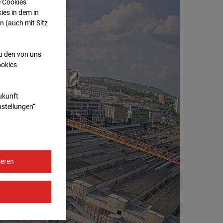
e Cookies
ies in dem in
n (auch mit Sitz
zu den von uns
ookies
Zukunft
nstellungen“
ieren