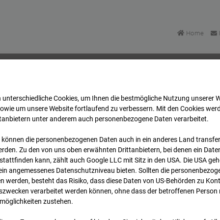
Home
 unterschiedliche Cookies, um Ihnen die best­mögliche Nutzung unserer 
Bonatzbau -Cam2
Archiv
2026
07
08
17:45
sowie um unsere Website fortlaufend zu verbessern. Mit den Cookies wer
ttanbietern unter anderem auch personenbezogene Daten verarbeitet.
 können die personenbezogenen Daten auch in ein anderes Land transferi
Bonatzbau -Cam2
rden. Zu den von uns oben erwähnten Drittanbietern, bei denen ein Daten
tattfinden kann, zählt auch Google LLC mit Sitz in den USA. Die USA ge
kein angemessenes Datenschutzniveau bieten. Sollten die personenbezoge
n werden, besteht das Risiko, dass diese Daten von US-Behörden zu Kontr
wecken verarbeitet werden können, ohne dass der betroffenen Person
möglichkeiten zustehen.
Archi
Übersicht