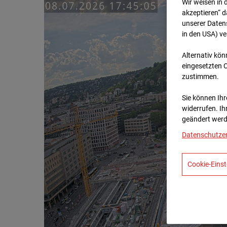
Wir weisen in 
akzeptieren“ d
unserer Daten
in den USA) v
Alternativ kön
eingesetzten 
zustimmen.
Sie können Ihre
widerrufen. Ih
geändert werd
Datenschutze
Cookie-Einst