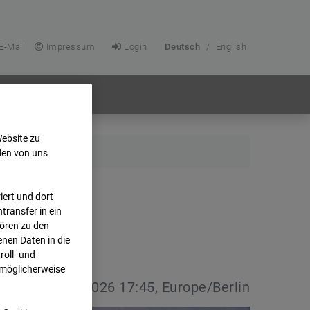
E-Mail
Impressum
Login
Deutsch
/
English
Website zu
den von uns
ert und dort
transfer in ein
hören zu den
nen Daten in die
oll- und
 möglicherweise
vdatum:
08.07.2026 17:45, Europe/Berlin