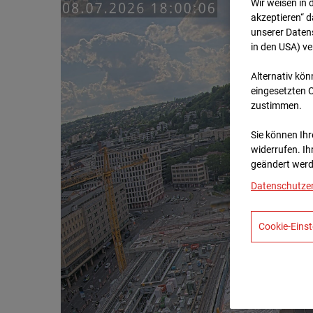
Wir weisen in 
akzeptieren“ d
unserer Daten
in den USA) v
Alternativ kön
eingesetzten 
zustimmen.
Sie können Ihre
widerrufen. Ih
geändert werd
Datenschutze
Cookie-Einst