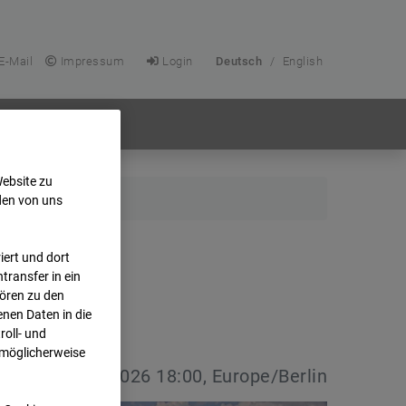
E-Mail
Impressum
Login
Deutsch
/
English
Website zu
den von uns
ert und dort
transfer in ein
hören zu den
nen Daten in die
oll- und
 möglicherweise
vdatum:
08.07.2026 18:00, Europe/Berlin