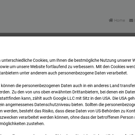
Home
 unterschiedliche Cookies, um Ihnen die best­mögliche Nutzung unserer 
Bonatzbau -Cam2
Archiv
2026
07
08
18:00
sowie um unsere Website fortlaufend zu verbessern. Mit den Cookies wer
ttanbietern unter anderem auch personenbezogene Daten verarbeitet.
 können die personenbezogenen Daten auch in ein anderes Land transferi
Bonatzbau -Cam2
rden. Zu den von uns oben erwähnten Drittanbietern, bei denen ein Daten
tattfinden kann, zählt auch Google LLC mit Sitz in den USA. Die USA ge
kein angemessenes Datenschutzniveau bieten. Sollten die personenbezoge
n werden, besteht das Risiko, dass diese Daten von US-Behörden zu Kontr
wecken verarbeitet werden können, ohne dass der betroffenen Person
möglichkeiten zustehen.
Archi
Übersicht