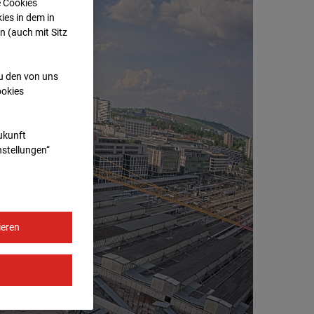
e Cookies
ies in dem in
n (auch mit Sitz
zu den von uns
ookies
Zukunft
nstellungen“
ieren