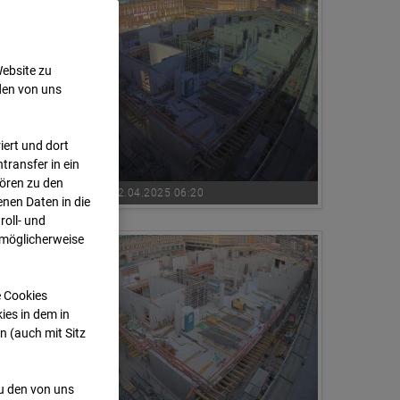
Website zu
den von uns
ert und dort
transfer in ein
hören zu den
02.04.2025 06:20
nen Daten in die
oll- und
 möglicherweise
e Cookies
ies in dem in
n (auch mit Sitz
zu den von uns