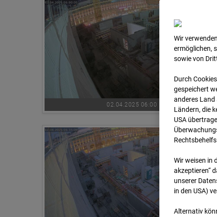
Wir verwenden
ermöglichen, 
sowie von Dri
Durch Cookies
gespeichert we
anderes Land s
02.04.2025 06:00
Ländern, die 
USA übertrage
Überwachungsz
Rechtsbehelfs
Wir weisen in 
akzeptieren“ d
unserer Daten
in den USA) v
Alternativ kön