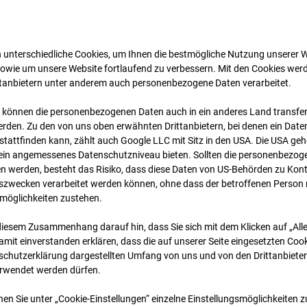
 unterschiedliche Cookies, um Ihnen die best­mögliche Nutzung unserer 
sowie um unsere Website fortlaufend zu verbessern. Mit den Cookies wer
ttanbietern unter anderem auch personenbezogene Daten verarbeitet.
 können die personenbezogenen Daten auch in ein anderes Land transferi
rden. Zu den von uns oben erwähnten Drittanbietern, bei denen ein Daten
tattfinden kann, zählt auch Google LLC mit Sitz in den USA. Die USA ge
02.04.2025 06:05
kein angemessenes Datenschutzniveau bieten. Sollten die personenbezoge
n werden, besteht das Risiko, dass diese Daten von US-Behörden zu Kontr
wecken verarbeitet werden können, ohne dass der betroffenen Person
möglichkeiten zustehen.
diesem Zusammenhang darauf hin, dass Sie sich mit dem Klicken auf „All
amit ein­ver­standen erklären, dass die auf unserer Seite eingesetzten Cook
schutzerklärung dargestellten Umfang von uns und von den Drittanbieter
erwendet werden dürfen.
nen Sie unter „Cookie-Einstellungen“ einzelne Einstellungsmöglichkeiten 