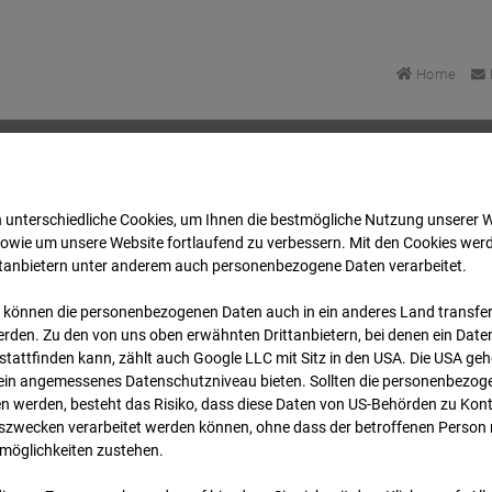
Home
 unterschiedliche Cookies, um Ihnen die best­mögliche Nutzung unserer 
Bonatzbau -Cam4
Archiv
2025
04
13
06:30
sowie um unsere Website fortlaufend zu verbessern. Mit den Cookies wer
ttanbietern unter anderem auch personenbezogene Daten verarbeitet.
 können die personenbezogenen Daten auch in ein anderes Land transferi
Bonatzbau -Cam4
rden. Zu den von uns oben erwähnten Drittanbietern, bei denen ein Daten
tattfinden kann, zählt auch Google LLC mit Sitz in den USA. Die USA ge
kein angemessenes Datenschutzniveau bieten. Sollten die personenbezoge
n werden, besteht das Risiko, dass diese Daten von US-Behörden zu Kontr
wecken verarbeitet werden können, ohne dass der betroffenen Person
möglichkeiten zustehen.
Archi
Übersicht