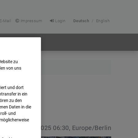
E-Mail
Impressum
Login
Deutsch
/
English
Website zu
den von uns
ert und dort
transfer in ein
hören zu den
nen Daten in die
oll- und
 möglicherweise
vdatum:
13.04.2025 06:30, Europe/Berlin