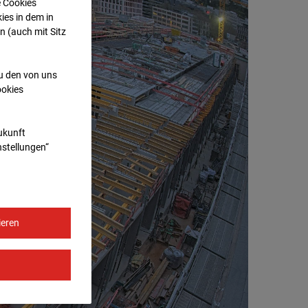
e Cookies
ies in dem in
n (auch mit Sitz
zu den von uns
ookies
Zukunft
nstellungen“
ieren