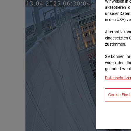
Wir weisen in 
akzeptieren“ d
unserer Daten
in den USA) v
Alternativ kön
eingesetzten 
zustimmen.
Sie können Ihre
widerrufen. Ih
geändert werd
Datenschutze
Cookie-Einst