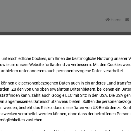
Home
 unterschiedliche Cookies, um Ihnen die best­mögliche Nutzung unserer 
Bonatzbau -Cam4
Archiv
2025
04
13
08:30
sowie um unsere Website fortlaufend zu verbessern. Mit den Cookies wer
ttanbietern unter anderem auch personenbezogene Daten verarbeitet.
 können die personenbezogenen Daten auch in ein anderes Land transferi
Bonatzbau -Cam4
rden. Zu den von uns oben erwähnten Drittanbietern, bei denen ein Daten
tattfinden kann, zählt auch Google LLC mit Sitz in den USA. Die USA ge
kein angemessenes Datenschutzniveau bieten. Sollten die personenbezoge
n werden, besteht das Risiko, dass diese Daten von US-Behörden zu Kontr
wecken verarbeitet werden können, ohne dass der betroffenen Person
möglichkeiten zustehen.
Archi
Übersicht