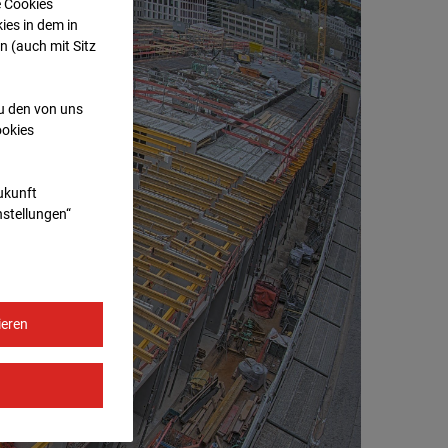
e Cookies
ies in dem in
n (auch mit Sitz
zu den von uns
ookies
Zukunft
nstellungen“
ieren