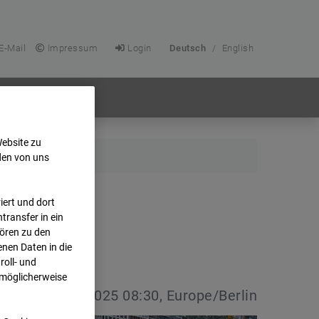
E-Mail
Impressum
Login
Deutsch
/
English
Website zu
den von uns
ert und dort
transfer in ein
hören zu den
nen Daten in die
oll- und
 möglicherweise
vdatum:
13.04.2025 08:30, Europe/Berlin