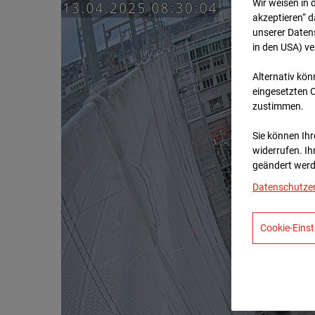
Wir weisen in 
akzeptieren“ d
unserer Daten
in den USA) v
Alternativ kön
eingesetzten 
zustimmen.
Sie können Ihre
widerrufen. Ih
geändert werd
Datenschutze
Cookie-Einst