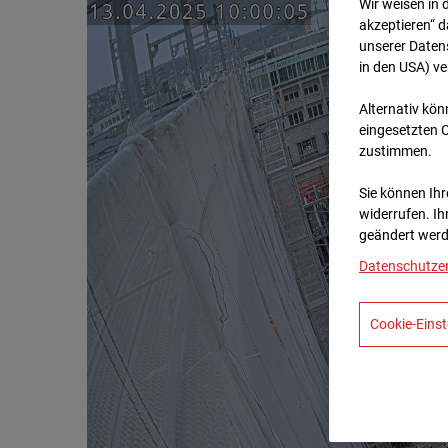
Wir weisen in 
akzeptieren“ d
unserer Daten
in den USA) v
Alternativ kön
eingesetzten 
zustimmen.
Sie können Ihre
widerrufen. Ih
geändert werd
Datenschutze
Cookie-Einst