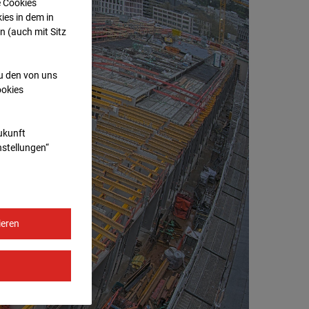
e Cookies
ies in dem in
n (auch mit Sitz
zu den von uns
ookies
Zukunft
nstellungen“
ieren