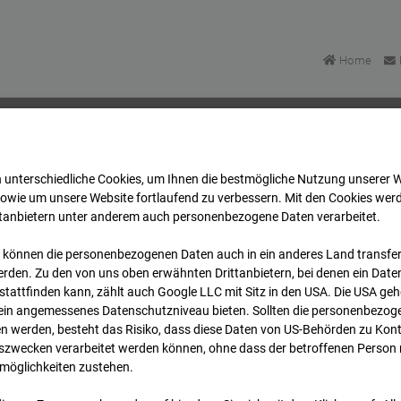
Home
 unterschiedliche Cookies, um Ihnen die best­mögliche Nutzung unserer 
Bonatzbau -Cam4
Archiv
2025
04
13
10:00
sowie um unsere Website fortlaufend zu verbessern. Mit den Cookies wer
ttanbietern unter anderem auch personenbezogene Daten verarbeitet.
 können die personenbezogenen Daten auch in ein anderes Land transferi
Bonatzbau -Cam4
rden. Zu den von uns oben erwähnten Drittanbietern, bei denen ein Daten
tattfinden kann, zählt auch Google LLC mit Sitz in den USA. Die USA ge
kein angemessenes Datenschutzniveau bieten. Sollten die personenbezoge
n werden, besteht das Risiko, dass diese Daten von US-Behörden zu Kontr
wecken verarbeitet werden können, ohne dass der betroffenen Person
möglichkeiten zustehen.
Archi
Übersicht