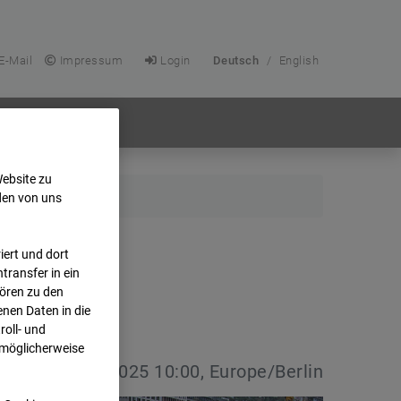
E-Mail
Impressum
Login
Deutsch
/
English
Website zu
den von uns
ert und dort
transfer in ein
hören zu den
nen Daten in die
oll- und
 möglicherweise
vdatum:
13.04.2025 10:00, Europe/Berlin