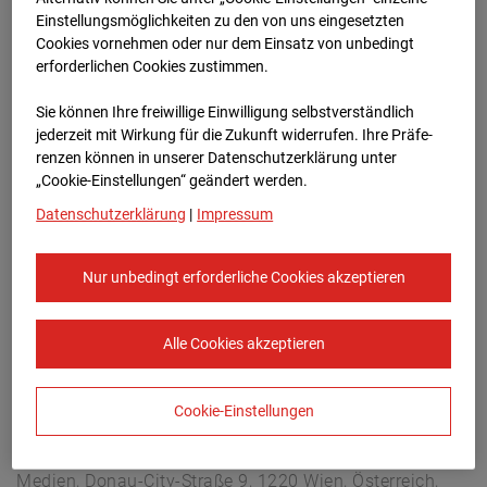
Arnulf Klett Platz, 70173 Stuttgart
Einstellungsmöglichkeiten zu den von uns eingesetzten
Zur Übersicht
Cookies vornehmen oder nur dem Einsatz von unbedingt
erforderlichen Cookies zustimmen.
Archivdatum:
13.04.2025 10:45,
Sie können Ihre freiwillige Einwilligung selbstverständlich
Europe/Berlin
jederzeit mit Wirkung für die Zukunft widerrufen. Ihre Prä­fe­
renzen können in unserer Datenschutzerklärung unter
„Cookie-Einstellungen“ geändert werden.
Datenschutzerklärung
|
Impressum
Nur unbedingt erforderliche Cookies akzeptieren
Alle Cookies akzeptieren
Cookie-Einstellungen
STRABAG SE
Konzern-Kommunikation Internet/Neue
Medien, Donau-City-Straße 9, 1220 Wien, Österreich,