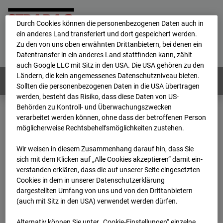
personenbezogene Daten verarbeitet.
Durch Cookies können die personenbezogenen Daten auch in
ein anderes Land transferiert und dort gespeichert werden.
Home
E-Mail
Impressum
Login
Zu den von uns oben erwähnten Drittanbietern, bei denen ein
Datentransfer in ein anderes Land stattfinden kann, zählt
Deutsch
/
English
auch Google LLC mit Sitz in den USA. Die USA gehören zu den
Ländern, die kein angemessenes Datenschutzniveau bieten.
Webcams:
Alle Länder
Sollten die personenbezogenen Daten in die USA übertragen
werden, besteht das Risiko, dass diese Daten von US-
Behörden zu Kontroll- und Überwachungszwecken
verarbeitet werden können, ohne dass der betroffenen Person
Home
Deutschland
möglicherweise Rechtsbehelfsmöglichkeiten zustehen.
BC-170 BV-Ausbau Bonatzbau -Cam4
Archiv
2025
04
13
10:45
Wir weisen in diesem Zusammenhang darauf hin, dass Sie
sich mit dem Klicken auf „Alle Cookies akzeptieren“ damit ein­
BC-170 BV-Ausbau
ver­standen erklären, dass die auf unserer Seite eingesetzten
Cookies in dem in unserer Datenschutzerklärung
dargestellten Umfang von uns und von den Drittanbietern
Bonatzbau -Cam4
(auch mit Sitz in den USA) verwendet werden dürfen.
Alternativ können Sie unter „Cookie-Einstellungen“ einzelne