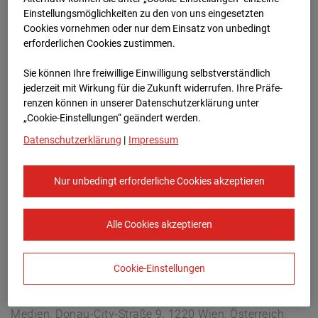
Arnulf Klett Platz, 70173 Stuttgart
Einstellungsmöglichkeiten zu den von uns eingesetzten
Zur Übersicht
Cookies vornehmen oder nur dem Einsatz von unbedingt
erforderlichen Cookies zustimmen.
Archivdatum:
13.04.2025 11:30,
Sie können Ihre freiwillige Einwilligung selbstverständlich
Europe/Berlin
jederzeit mit Wirkung für die Zukunft widerrufen. Ihre Prä­fe­
renzen können in unserer Datenschutzerklärung unter
„Cookie-Einstellungen“ geändert werden.
Datenschutzerklärung
|
Impressum
Nur unbedingt erforderliche Cookies akzeptieren
Alle Cookies akzeptieren
Cookie-Einstellungen
STRABAG SE
Konzern-Kommunikation Internet/Neue
Medien, Donau-City-Straße 9, 1220 Wien, Österreich,