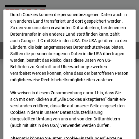
personenbezogene Daten verarbeitet.
Durch Cookies können die personenbezogenen Daten auch in
ein anderes Land transferiert und dort gespeichert werden.
Home
E-Mail
Impressum
Login
Zu den von uns oben erwähnten Drittanbietern, bei denen ein
Datentransfer in ein anderes Land stattfinden kann, zählt
Deutsch
/
English
auch Google LLC mit Sitz in den USA. Die USA gehören zu den
Ländern, die kein angemessenes Datenschutzniveau bieten.
Webcams:
Alle Länder
Sollten die personenbezogenen Daten in die USA übertragen
werden, besteht das Risiko, dass diese Daten von US-
Behörden zu Kontroll- und Überwachungszwecken
verarbeitet werden können, ohne dass der betroffenen Person
Home
Deutschland
möglicherweise Rechtsbehelfsmöglichkeiten zustehen.
BC-170 BV-Ausbau Bonatzbau -Cam4
Archiv
2025
04
13
11:30
Wir weisen in diesem Zusammenhang darauf hin, dass Sie
sich mit dem Klicken auf „Alle Cookies akzeptieren“ damit ein­
BC-170 BV-Ausbau
ver­standen erklären, dass die auf unserer Seite eingesetzten
Cookies in dem in unserer Datenschutzerklärung
dargestellten Umfang von uns und von den Drittanbietern
Bonatzbau -Cam4
(auch mit Sitz in den USA) verwendet werden dürfen.
Alternativ können Sie unter „Cookie-Einstellungen“ einzelne