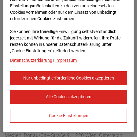
Arnulf Klett Platz, 70173 Stuttgart
Einstellungsmöglichkeiten zu den von uns eingesetzten
Zur Übersicht
Cookies vornehmen oder nur dem Einsatz von unbedingt
erforderlichen Cookies zustimmen.
Archivdatum:
13.04.2025 12:15,
Sie können Ihre freiwillige Einwilligung selbstverständlich
Europe/Berlin
jederzeit mit Wirkung für die Zukunft widerrufen. Ihre Prä­fe­
renzen können in unserer Datenschutzerklärung unter
„Cookie-Einstellungen“ geändert werden.
Datenschutzerklärung
|
Impressum
Nur unbedingt erforderliche Cookies akzeptieren
Alle Cookies akzeptieren
Cookie-Einstellungen
STRABAG SE
Konzern-Kommunikation Internet/Neue
Medien, Donau-City-Straße 9, 1220 Wien, Österreich,