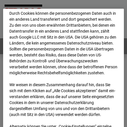
personenbezogene Daten verarbeitet.
Durch Cookies können die personenbezogenen Daten auch in
ein anderes Land transferiert und dort gespeichert werden.
Home
E-Mail
Impressum
Login
Zu den von uns oben erwähnten Drittanbietern, bei denen ein
Datentransfer in ein anderes Land stattfinden kann, zählt
Deutsch
/
English
auch Google LLC mit Sitz in den USA. Die USA gehören zu den
Ländern, die kein angemessenes Datenschutzniveau bieten.
Webcams:
Alle Länder
Sollten die personenbezogenen Daten in die USA übertragen
werden, besteht das Risiko, dass diese Daten von US-
Behörden zu Kontroll- und Überwachungszwecken
verarbeitet werden können, ohne dass der betroffenen Person
Home
Deutschland
möglicherweise Rechtsbehelfsmöglichkeiten zustehen.
BC-170 BV-Ausbau Bonatzbau -Cam4
Archiv
2025
04
13
12:15
Wir weisen in diesem Zusammenhang darauf hin, dass Sie
sich mit dem Klicken auf „Alle Cookies akzeptieren“ damit ein­
BC-170 BV-Ausbau
ver­standen erklären, dass die auf unserer Seite eingesetzten
Cookies in dem in unserer Datenschutzerklärung
dargestellten Umfang von uns und von den Drittanbietern
Bonatzbau -Cam4
(auch mit Sitz in den USA) verwendet werden dürfen.
Alternativ können Sie unter „Cookie-Einstellungen“ einzelne