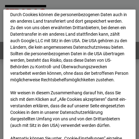
personenbezogene Daten verarbeitet.
Durch Cookies können die personenbezogenen Daten auch in
ein anderes Land transferiert und dort gespeichert werden.
Home
E-Mail
Impressum
Login
Zu den von uns oben erwähnten Drittanbietern, bei denen ein
Datentransfer in ein anderes Land stattfinden kann, zählt
Deutsch
/
English
auch Google LLC mit Sitz in den USA. Die USA gehören zu den
Ländern, die kein angemessenes Datenschutzniveau bieten.
Webcams:
Alle Länder
Sollten die personenbezogenen Daten in die USA übertragen
werden, besteht das Risiko, dass diese Daten von US-
Behörden zu Kontroll- und Überwachungszwecken
verarbeitet werden können, ohne dass der betroffenen Person
Home
Deutschland
möglicherweise Rechtsbehelfsmöglichkeiten zustehen.
BC-170 BV-Ausbau Bonatzbau -Cam4
Archiv
2025
04
13
13:45
Wir weisen in diesem Zusammenhang darauf hin, dass Sie
sich mit dem Klicken auf „Alle Cookies akzeptieren“ damit ein­
BC-170 BV-Ausbau
ver­standen erklären, dass die auf unserer Seite eingesetzten
Cookies in dem in unserer Datenschutzerklärung
dargestellten Umfang von uns und von den Drittanbietern
Bonatzbau -Cam4
(auch mit Sitz in den USA) verwendet werden dürfen.
Alternativ können Sie unter „Cookie-Einstellungen“ einzelne