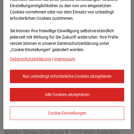
Arnulf Klett Platz, 70173 Stuttgart
Einstellungsmöglichkeiten zu den von uns eingesetzten
Zur Übersicht
Cookies vornehmen oder nur dem Einsatz von unbedingt
erforderlichen Cookies zustimmen.
Archivdatum:
13.04.2025 13:45,
Sie können Ihre freiwillige Einwilligung selbstverständlich
Europe/Berlin
jederzeit mit Wirkung für die Zukunft widerrufen. Ihre Prä­fe­
renzen können in unserer Datenschutzerklärung unter
„Cookie-Einstellungen“ geändert werden.
Datenschutzerklärung
|
Impressum
Nur unbedingt erforderliche Cookies akzeptieren
Alle Cookies akzeptieren
Cookie-Einstellungen
STRABAG SE
Konzern-Kommunikation Internet/Neue
Medien, Donau-City-Straße 9, 1220 Wien, Österreich,