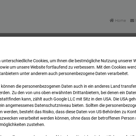
Home
 unterschiedliche Cookies, um Ihnen die best­mögliche Nutzung unserer 
Bonatzbau -Cam4
Archiv
2025
04
13
15:15
sowie um unsere Website fortlaufend zu verbessern. Mit den Cookies wer
ttanbietern unter anderem auch personenbezogene Daten verarbeitet.
 können die personenbezogenen Daten auch in ein anderes Land transferi
Bonatzbau -Cam4
rden. Zu den von uns oben erwähnten Drittanbietern, bei denen ein Daten
tattfinden kann, zählt auch Google LLC mit Sitz in den USA. Die USA ge
kein angemessenes Datenschutzniveau bieten. Sollten die personenbezoge
n werden, besteht das Risiko, dass diese Daten von US-Behörden zu Kontr
wecken verarbeitet werden können, ohne dass der betroffenen Person
möglichkeiten zustehen.
Archi
Übersicht