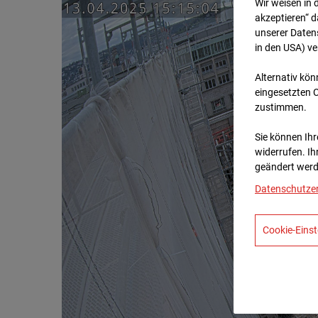
Wir weisen in 
akzeptieren“ d
unserer Daten
in den USA) v
Alternativ kön
eingesetzten 
zustimmen.
Sie können Ihre
widerrufen. Ih
geändert werd
Datenschutze
Cookie-Einst