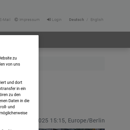
E-Mail
Impressum
Login
Deutsch
/
English
Website zu
den von uns
ert und dort
transfer in ein
hören zu den
nen Daten in die
oll- und
 möglicherweise
vdatum:
13.04.2025 15:15, Europe/Berlin