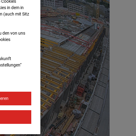
e Cookies
ies in dem in
n (auch mit Sitz
zu den von uns
ookies
Zukunft
nstellungen“
ieren