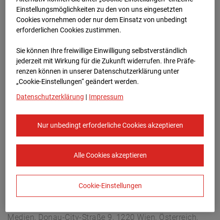
Arnulf Klett Platz, 70173 Stuttgart
Einstellungsmöglichkeiten zu den von uns eingesetzten
Zur Übersicht
Cookies vornehmen oder nur dem Einsatz von unbedingt
erforderlichen Cookies zustimmen.
Archivdatum:
08.07.2026 08:30,
Sie können Ihre freiwillige Einwilligung selbstverständlich
Europe/Berlin
jederzeit mit Wirkung für die Zukunft widerrufen. Ihre Prä­fe­
renzen können in unserer Datenschutzerklärung unter
„Cookie-Einstellungen“ geändert werden.
Datenschutzerklärung
|
Impressum
Nur unbedingt erforderliche Cookies akzeptieren
Alle Cookies akzeptieren
Cookie-Einstellungen
STRABAG SE
Konzern-Kommunikation Internet/Neue
Medien, Donau-City-Straße 9, 1220 Wien, Österreich,