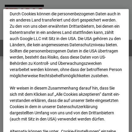
personenbezogene Daten verarbeitet.
Durch Cookies können die personenbezogenen Daten auch in
ein anderes Land transferiert und dort gespeichert werden.
Home
E-Mail
Impressum
Login
Zu den von uns oben erwähnten Drittanbietern, bei denen ein
Datentransfer in ein anderes Land stattfinden kann, zählt
Deutsch
/
English
auch Google LLC mit Sitz in den USA. Die USA gehören zu den
Ländern, die kein angemessenes Datenschutzniveau bieten.
Webcams:
Alle Länder
Sollten die personenbezogenen Daten in die USA übertragen
werden, besteht das Risiko, dass diese Daten von US-
Behörden zu Kontroll- und Überwachungszwecken
verarbeitet werden können, ohne dass der betroffenen Person
Home
Deutschland
möglicherweise Rechtsbehelfsmöglichkeiten zustehen.
BC-170 BV-Ausbau Bonatzbau -Cam4
Archiv
2026
07
08
08:30
Wir weisen in diesem Zusammenhang darauf hin, dass Sie
sich mit dem Klicken auf „Alle Cookies akzeptieren“ damit ein­
BC-170 BV-Ausbau
ver­standen erklären, dass die auf unserer Seite eingesetzten
Cookies in dem in unserer Datenschutzerklärung
dargestellten Umfang von uns und von den Drittanbietern
Bonatzbau -Cam4
(auch mit Sitz in den USA) verwendet werden dürfen.
Alternativ können Sie unter „Cookie-Einstellungen“ einzelne