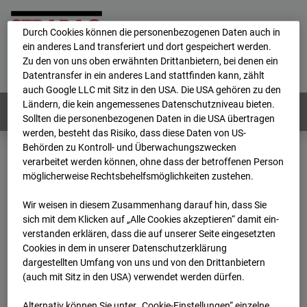
personenbezogene Daten verarbeitet.
Durch Cookies können die personenbezogenen Daten auch in
ein anderes Land transferiert und dort gespeichert werden.
Home
E-Mail
Impressum
Login
Zu den von uns oben erwähnten Drittanbietern, bei denen ein
Datentransfer in ein anderes Land stattfinden kann, zählt
Deutsch
/
English
auch Google LLC mit Sitz in den USA. Die USA gehören zu den
Ländern, die kein angemessenes Datenschutzniveau bieten.
Webcams:
Alle Länder
Sollten die personenbezogenen Daten in die USA übertragen
werden, besteht das Risiko, dass diese Daten von US-
Behörden zu Kontroll- und Überwachungszwecken
verarbeitet werden können, ohne dass der betroffenen Person
Home
Deutschland
möglicherweise Rechtsbehelfsmöglichkeiten zustehen.
BC-170 BV-Ausbau Bonatzbau -Cam4
Archiv
2026
07
08
19:45
Wir weisen in diesem Zusammenhang darauf hin, dass Sie
sich mit dem Klicken auf „Alle Cookies akzeptieren“ damit ein­
BC-170 BV-Ausbau
ver­standen erklären, dass die auf unserer Seite eingesetzten
Cookies in dem in unserer Datenschutzerklärung
dargestellten Umfang von uns und von den Drittanbietern
Bonatzbau -Cam4
(auch mit Sitz in den USA) verwendet werden dürfen.
Alternativ können Sie unter „Cookie-Einstellungen“ einzelne