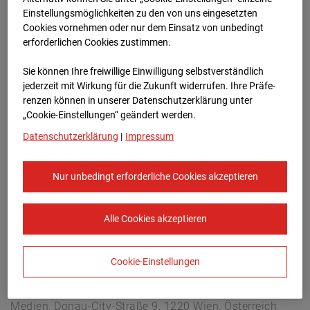
Arnulf Klett Platz, 70173 Stuttgart
Einstellungsmöglichkeiten zu den von uns eingesetzten
Zur Übersicht
Cookies vornehmen oder nur dem Einsatz von unbedingt
erforderlichen Cookies zustimmen.
Archivdatum:
08.07.2026 19:45,
Sie können Ihre freiwillige Einwilligung selbstverständlich
Europe/Berlin
jederzeit mit Wirkung für die Zukunft widerrufen. Ihre Prä­fe­
renzen können in unserer Datenschutzerklärung unter
„Cookie-Einstellungen“ geändert werden.
Datenschutzerklärung
|
Impressum
Nur unbedingt erforderliche Cookies akzeptieren
Alle Cookies akzeptieren
Cookie-Einstellungen
STRABAG SE
Konzern-Kommunikation Internet/Neue
Medien, Donau-City-Straße 9, 1220 Wien, Österreich,