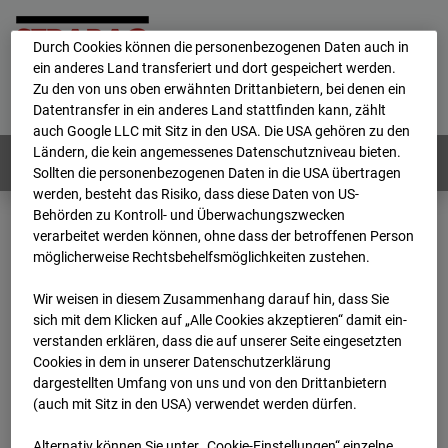
personenbezogene Daten verarbeitet.
Durch Cookies können die personenbezogenen Daten auch in
ein anderes Land transferiert und dort gespeichert werden.
Home
E-Mail
Impressum
Login
Zu den von uns oben erwähnten Drittanbietern, bei denen ein
Datentransfer in ein anderes Land stattfinden kann, zählt
Deutsch
/
English
auch Google LLC mit Sitz in den USA. Die USA gehören zu den
Ländern, die kein angemessenes Datenschutzniveau bieten.
Webcams:
Alle Länder
Sollten die personenbezogenen Daten in die USA übertragen
werden, besteht das Risiko, dass diese Daten von US-
Behörden zu Kontroll- und Überwachungszwecken
verarbeitet werden können, ohne dass der betroffenen Person
Home
Deutschland
möglicherweise Rechtsbehelfsmöglichkeiten zustehen.
BC-170 BV-Ausbau Bonatzbau -Cam4
Archiv
2026
07
08
11:00
Wir weisen in diesem Zusammenhang darauf hin, dass Sie
sich mit dem Klicken auf „Alle Cookies akzeptieren“ damit ein­
BC-170 BV-Ausbau
ver­standen erklären, dass die auf unserer Seite eingesetzten
Cookies in dem in unserer Datenschutzerklärung
dargestellten Umfang von uns und von den Drittanbietern
Bonatzbau -Cam4
(auch mit Sitz in den USA) verwendet werden dürfen.
Alternativ können Sie unter „Cookie-Einstellungen“ einzelne