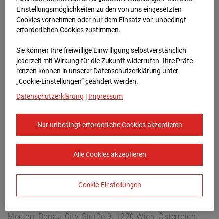
Arnulf Klett Platz, 70173 Stuttgart
Einstellungsmöglichkeiten zu den von uns eingesetzten
Zur Übersicht
Cookies vornehmen oder nur dem Einsatz von unbedingt
erforderlichen Cookies zustimmen.
Archivdatum:
08.07.2026 11:00,
Sie können Ihre freiwillige Einwilligung selbstverständlich
Europe/Berlin
jederzeit mit Wirkung für die Zukunft widerrufen. Ihre Prä­fe­
renzen können in unserer Datenschutzerklärung unter
„Cookie-Einstellungen“ geändert werden.
Datenschutzerklärung
|
Impressum
Nur unbedingt erforderliche Cookies akzeptieren
Alle Cookies akzeptieren
Cookie-Einstellungen
STRABAG SE
Konzern-Kommunikation Internet/Neue
Medien, Donau-City-Straße 9, 1220 Wien, Österreich,