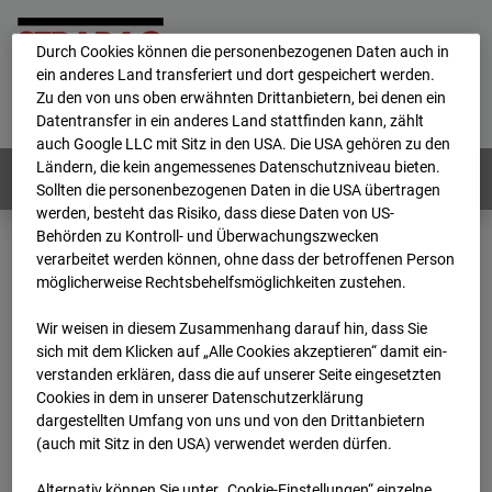
personenbezogene Daten verarbeitet.
Durch Cookies können die personenbezogenen Daten auch in
ein anderes Land transferiert und dort gespeichert werden.
Home
E-Mail
Impressum
Login
Zu den von uns oben erwähnten Drittanbietern, bei denen ein
Datentransfer in ein anderes Land stattfinden kann, zählt
Deutsch
/
English
auch Google LLC mit Sitz in den USA. Die USA gehören zu den
Ländern, die kein angemessenes Datenschutzniveau bieten.
Webcams:
Alle Länder
Sollten die personenbezogenen Daten in die USA übertragen
werden, besteht das Risiko, dass diese Daten von US-
Behörden zu Kontroll- und Überwachungszwecken
verarbeitet werden können, ohne dass der betroffenen Person
Home
Deutschland
möglicherweise Rechtsbehelfsmöglichkeiten zustehen.
BC-170 BV-Ausbau Bonatzbau -Cam4
Archiv
2026
07
08
11:45
Wir weisen in diesem Zusammenhang darauf hin, dass Sie
sich mit dem Klicken auf „Alle Cookies akzeptieren“ damit ein­
BC-170 BV-Ausbau
ver­standen erklären, dass die auf unserer Seite eingesetzten
Cookies in dem in unserer Datenschutzerklärung
dargestellten Umfang von uns und von den Drittanbietern
Bonatzbau -Cam4
(auch mit Sitz in den USA) verwendet werden dürfen.
Alternativ können Sie unter „Cookie-Einstellungen“ einzelne