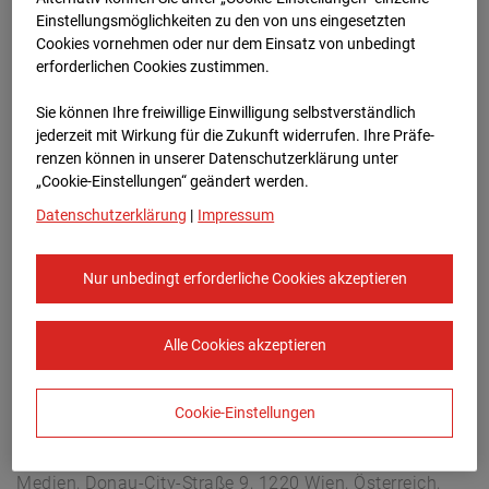
Arnulf Klett Platz, 70173 Stuttgart
Einstellungsmöglichkeiten zu den von uns eingesetzten
Zur Übersicht
Cookies vornehmen oder nur dem Einsatz von unbedingt
erforderlichen Cookies zustimmen.
Archivdatum:
08.07.2026 11:45,
Sie können Ihre freiwillige Einwilligung selbstverständlich
Europe/Berlin
jederzeit mit Wirkung für die Zukunft widerrufen. Ihre Prä­fe­
renzen können in unserer Datenschutzerklärung unter
„Cookie-Einstellungen“ geändert werden.
Datenschutzerklärung
|
Impressum
Nur unbedingt erforderliche Cookies akzeptieren
Alle Cookies akzeptieren
Cookie-Einstellungen
STRABAG SE
Konzern-Kommunikation Internet/Neue
Medien, Donau-City-Straße 9, 1220 Wien, Österreich,