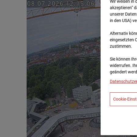
Wir weisen in 
akzeptieren“ d
unserer Daten
in den USA) v
Alternativ kön
eingesetzten 
zustimmen.
Sie können Ihre
widerrufen. Ih
geändert werd
Datenschutze
Cookie-Einst