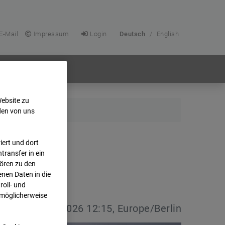
E-Mail
Impressum
Login
Deutsch
/
English
Website zu
den von uns
ert und dort
transfer in ein
hören zu den
nen Daten in die
oll- und
 möglicherweise
vdatum:
08.07.2026 12:15, Europe/Berlin