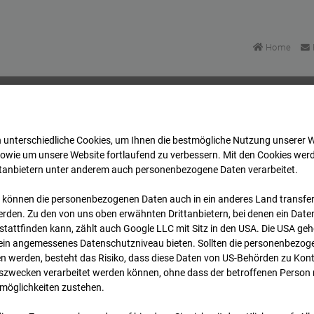
Home
 unterschiedliche Cookies, um Ihnen die best­mögliche Nutzung unserer 
Bonatzbau -Cam4
Archiv
2026
07
08
12:15
sowie um unsere Website fortlaufend zu verbessern. Mit den Cookies wer
ttanbietern unter anderem auch personenbezogene Daten verarbeitet.
 können die personenbezogenen Daten auch in ein anderes Land transferi
Bonatzbau -Cam4
rden. Zu den von uns oben erwähnten Drittanbietern, bei denen ein Daten
tattfinden kann, zählt auch Google LLC mit Sitz in den USA. Die USA ge
kein angemessenes Datenschutzniveau bieten. Sollten die personenbezoge
n werden, besteht das Risiko, dass diese Daten von US-Behörden zu Kontr
wecken verarbeitet werden können, ohne dass der betroffenen Person
möglichkeiten zustehen.
Archi
Übersicht