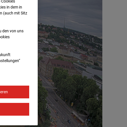
e Cookies
ies in dem in
n (auch mit Sitz
zu den von uns
ookies
Zukunft
nstellungen“
ieren