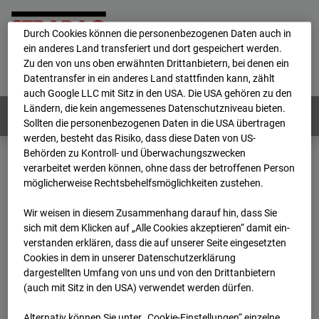
personenbezogene Daten verarbeitet.
Durch Cookies können die personenbezogenen Daten auch in
ein anderes Land transferiert und dort gespeichert werden.
Home
E-Mail
Impressum
Login
Zu den von uns oben erwähnten Drittanbietern, bei denen ein
Datentransfer in ein anderes Land stattfinden kann, zählt
Deutsch
/
English
auch Google LLC mit Sitz in den USA. Die USA gehören zu den
Ländern, die kein angemessenes Datenschutzniveau bieten.
Webcams:
Alle Länder
Sollten die personenbezogenen Daten in die USA übertragen
werden, besteht das Risiko, dass diese Daten von US-
Behörden zu Kontroll- und Überwachungszwecken
verarbeitet werden können, ohne dass der betroffenen Person
Home
Deutschland
möglicherweise Rechtsbehelfsmöglichkeiten zustehen.
BC-170 BV-Ausbau Bonatzbau -Cam4
Archiv
2026
07
08
13:00
Wir weisen in diesem Zusammenhang darauf hin, dass Sie
sich mit dem Klicken auf „Alle Cookies akzeptieren“ damit ein­
BC-170 BV-Ausbau
ver­standen erklären, dass die auf unserer Seite eingesetzten
Cookies in dem in unserer Datenschutzerklärung
dargestellten Umfang von uns und von den Drittanbietern
Bonatzbau -Cam4
(auch mit Sitz in den USA) verwendet werden dürfen.
Alternativ können Sie unter „Cookie-Einstellungen“ einzelne