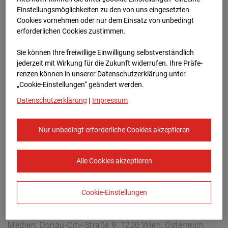
Arnulf Klett Platz, 70173 Stuttgart
Einstellungsmöglichkeiten zu den von uns eingesetzten
Zur Übersicht
Cookies vornehmen oder nur dem Einsatz von unbedingt
erforderlichen Cookies zustimmen.
Archivdatum:
08.07.2026 13:00,
Sie können Ihre freiwillige Einwilligung selbstverständlich
Europe/Berlin
jederzeit mit Wirkung für die Zukunft widerrufen. Ihre Prä­fe­
renzen können in unserer Datenschutzerklärung unter
„Cookie-Einstellungen“ geändert werden.
Datenschutzerklärung
|
Impressum
Nur unbedingt erforderliche Cookies akzeptieren
Alle Cookies akzeptieren
Cookie-Einstellungen
STRABAG SE
Konzern-Kommunikation Internet/Neue
Medien, Donau-City-Straße 9, 1220 Wien, Österreich,