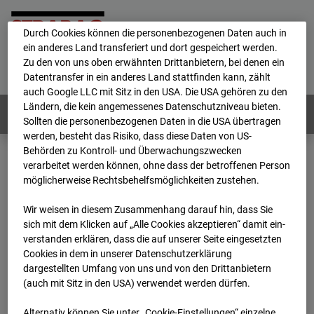
personenbezogene Daten verarbeitet.
Durch Cookies können die personenbezogenen Daten auch in
ein anderes Land transferiert und dort gespeichert werden.
Home
E-Mail
Impressum
Login
Zu den von uns oben erwähnten Drittanbietern, bei denen ein
Datentransfer in ein anderes Land stattfinden kann, zählt
Deutsch
/
English
auch Google LLC mit Sitz in den USA. Die USA gehören zu den
Ländern, die kein angemessenes Datenschutzniveau bieten.
Webcams:
Alle Länder
Sollten die personenbezogenen Daten in die USA übertragen
werden, besteht das Risiko, dass diese Daten von US-
Behörden zu Kontroll- und Überwachungszwecken
verarbeitet werden können, ohne dass der betroffenen Person
Home
Deutschland
möglicherweise Rechtsbehelfsmöglichkeiten zustehen.
BC-170 BV-Ausbau Bonatzbau -Cam4
Archiv
2026
07
08
14:15
Wir weisen in diesem Zusammenhang darauf hin, dass Sie
sich mit dem Klicken auf „Alle Cookies akzeptieren“ damit ein­
BC-170 BV-Ausbau
ver­standen erklären, dass die auf unserer Seite eingesetzten
Cookies in dem in unserer Datenschutzerklärung
dargestellten Umfang von uns und von den Drittanbietern
Bonatzbau -Cam4
(auch mit Sitz in den USA) verwendet werden dürfen.
Alternativ können Sie unter „Cookie-Einstellungen“ einzelne