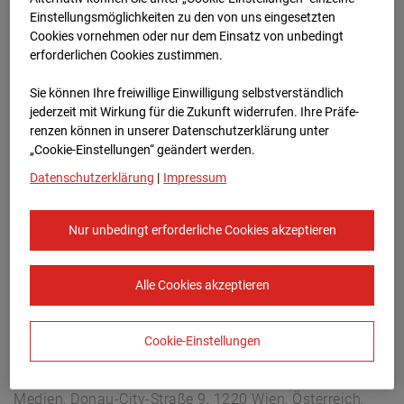
Arnulf Klett Platz, 70173 Stuttgart
Einstellungsmöglichkeiten zu den von uns eingesetzten
Zur Übersicht
Cookies vornehmen oder nur dem Einsatz von unbedingt
erforderlichen Cookies zustimmen.
Archivdatum:
08.07.2026 14:15,
Sie können Ihre freiwillige Einwilligung selbstverständlich
Europe/Berlin
jederzeit mit Wirkung für die Zukunft widerrufen. Ihre Prä­fe­
renzen können in unserer Datenschutzerklärung unter
„Cookie-Einstellungen“ geändert werden.
Datenschutzerklärung
|
Impressum
Nur unbedingt erforderliche Cookies akzeptieren
Alle Cookies akzeptieren
Cookie-Einstellungen
STRABAG SE
Konzern-Kommunikation Internet/Neue
Medien, Donau-City-Straße 9, 1220 Wien, Österreich,