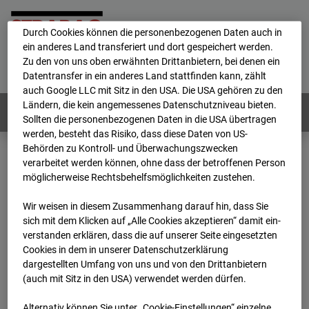
personenbezogene Daten verarbeitet.
Durch Cookies können die personenbezogenen Daten auch in
ein anderes Land transferiert und dort gespeichert werden.
Home
E-Mail
Impressum
Login
Zu den von uns oben erwähnten Drittanbietern, bei denen ein
Datentransfer in ein anderes Land stattfinden kann, zählt
Deutsch
/
English
auch Google LLC mit Sitz in den USA. Die USA gehören zu den
Ländern, die kein angemessenes Datenschutzniveau bieten.
Webcams:
Alle Länder
Sollten die personenbezogenen Daten in die USA übertragen
werden, besteht das Risiko, dass diese Daten von US-
Behörden zu Kontroll- und Überwachungszwecken
verarbeitet werden können, ohne dass der betroffenen Person
Home
Deutschland
möglicherweise Rechtsbehelfsmöglichkeiten zustehen.
BC-170 BV-Ausbau Bonatzbau -Cam4
Archiv
2026
07
08
17:45
Wir weisen in diesem Zusammenhang darauf hin, dass Sie
sich mit dem Klicken auf „Alle Cookies akzeptieren“ damit ein­
BC-170 BV-Ausbau
ver­standen erklären, dass die auf unserer Seite eingesetzten
Cookies in dem in unserer Datenschutzerklärung
dargestellten Umfang von uns und von den Drittanbietern
Bonatzbau -Cam4
(auch mit Sitz in den USA) verwendet werden dürfen.
Alternativ können Sie unter „Cookie-Einstellungen“ einzelne