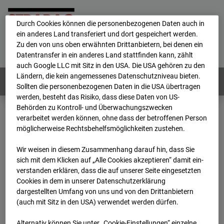
personenbezogene Daten verarbeitet.
Durch Cookies können die personenbezogenen Daten auch in
ein anderes Land transferiert und dort gespeichert werden.
Home
E-Mail
Impressum
Login
Zu den von uns oben erwähnten Drittanbietern, bei denen ein
Datentransfer in ein anderes Land stattfinden kann, zählt
Deutsch
/
English
auch Google LLC mit Sitz in den USA. Die USA gehören zu den
Ländern, die kein angemessenes Datenschutzniveau bieten.
Webcams:
Alle Länder
Sollten die personenbezogenen Daten in die USA übertragen
werden, besteht das Risiko, dass diese Daten von US-
Behörden zu Kontroll- und Überwachungszwecken
verarbeitet werden können, ohne dass der betroffenen Person
Home
Deutschland
möglicherweise Rechtsbehelfsmöglichkeiten zustehen.
BC-170 BV-Ausbau Bonatzbau -Cam4
Archiv
2026
07
08
18:45
Wir weisen in diesem Zusammenhang darauf hin, dass Sie
sich mit dem Klicken auf „Alle Cookies akzeptieren“ damit ein­
BC-170 BV-Ausbau
ver­standen erklären, dass die auf unserer Seite eingesetzten
Cookies in dem in unserer Datenschutzerklärung
dargestellten Umfang von uns und von den Drittanbietern
Bonatzbau -Cam4
(auch mit Sitz in den USA) verwendet werden dürfen.
Alternativ können Sie unter „Cookie-Einstellungen“ einzelne