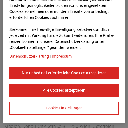
Arnulf Klett Platz, 70173 Stuttgart
Einstellungsmöglichkeiten zu den von uns eingesetzten
Zur Übersicht
Cookies vornehmen oder nur dem Einsatz von unbedingt
erforderlichen Cookies zustimmen.
Archivdatum:
08.07.2026 18:45,
Sie können Ihre freiwillige Einwilligung selbstverständlich
Europe/Berlin
jederzeit mit Wirkung für die Zukunft widerrufen. Ihre Prä­fe­
renzen können in unserer Datenschutzerklärung unter
„Cookie-Einstellungen“ geändert werden.
Datenschutzerklärung
|
Impressum
Nur unbedingt erforderliche Cookies akzeptieren
Alle Cookies akzeptieren
Cookie-Einstellungen
STRABAG SE
Konzern-Kommunikation Internet/Neue
Medien, Donau-City-Straße 9, 1220 Wien, Österreich,